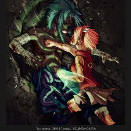
Просмотров
: 5392 |
Размеры
: 651x802px/38.7Kb