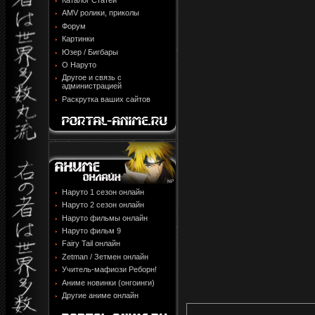
Каталог Статей
AMV ролики, приколы
Форум
Картинки
Юзер / Бигбары
О Наруто
Другое и связь с
администрацией
Раскрутка ваших сайтов
Наруто 1 сезон онлайн
Наруто 2 сезон онлайн
Наруто фильмы онлайн
Наруто фильм 9
Fairy Tail онлайн
Zetman / Зетмен онлайн
Учитель-мафиози Реборн!
Аниме новинки (онгоинги)
Другие аниме онлайн