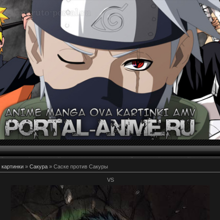
 картинки
»
Сакура
» Саске против Сакуры
VS