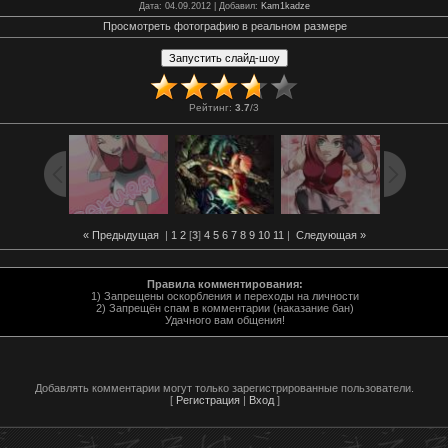
Дата
: 04.09.2012 |
Добавил
:
Kam1kadze
Просмотреть фотографию в реальном размере
Рейтинг
:
3.7
/
3
« Предыдущая
|
1
2
[
3
]
4
5
6
7
8
9
10
11
|
Следующая »
Правила комментирования:
1) Запрещены оскорбления и переходы на личности
2) Запрещён спам в комментарии (наказание бан)
Удачного вам общения!
Добавлять комментарии могут только зарегистрированные пользователи.
[
Регистрация
|
Вход
]