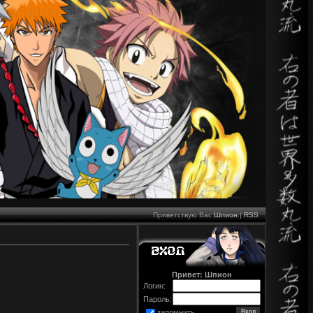
Приветствую Вас
Шпион
|
RSS
Привет: Шпион
Логин:
Пароль:
запомнить