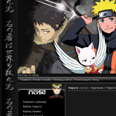
Хостинг от
uCoz
Главная
|
Аниме онлайн
|
Помощь сайту!
|
Регистрация
|
Вход
Наруто
портал »
Картинки
»
Наруто
Главная страница
Файлы Наруто
Файлы Аниме