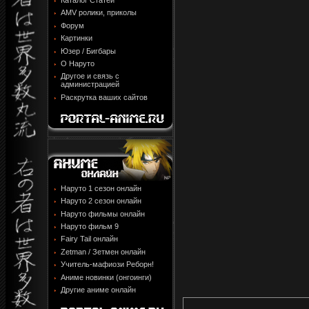
Каталог Статей
AMV ролики, приколы
Форум
Картинки
Юзер / Бигбары
О Наруто
Другое и связь с
администрацией
Раскрутка ваших сайтов
Наруто 1 сезон онлайн
Наруто 2 сезон онлайн
Наруто фильмы онлайн
Наруто фильм 9
Fairy Tail онлайн
Zetman / Зетмен онлайн
Учитель-мафиози Реборн!
Аниме новинки (онгоинги)
Другие аниме онлайн