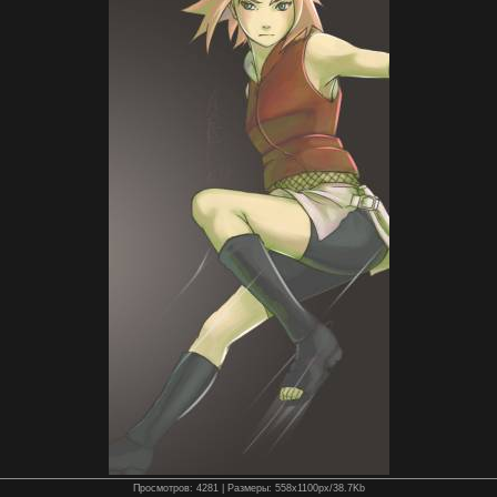
Просмотров
: 4281 |
Размеры
: 558x1100px/38.7Kb