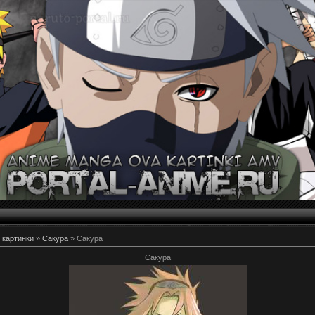
 картинки
»
Сакура
» Сакура
Сакура