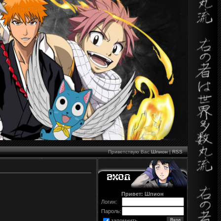
Приветствую Вас
Шпион
|
RSS
Привет: Шпион
Логин:
Пароль:
запомнить