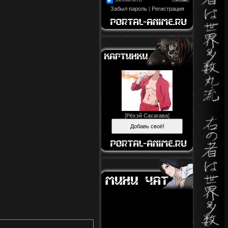
Забыл пароль
|
Регистрация
[
Рёхэй Сасагава
]