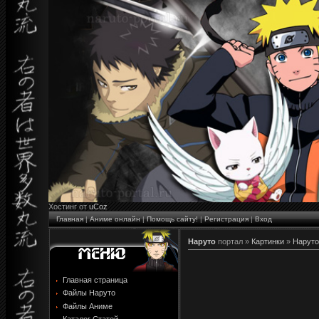
Хостинг от
uCoz
Главная
|
Аниме онлайн
|
Помощь сайту!
|
Регистрация
|
Вход
Наруто
портал »
Картинки
»
Наруто
Главная страница
Файлы Наруто
Файлы Аниме