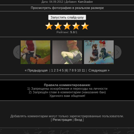
Дата
: 04.09.2012 |
Добавил
:
Kam1kadze
Просмотреть фотографию в реальном размере
Рейтинг
:
5.0
/
1
« Предыдущая
|
1
2
3
4
5
[
6
]
7
8
9
10
11
|
Следующая »
Правила комментирования:
1) Запрещены оскорбления и переходы на личности
2) Запрещён спам в комментарии (наказание бан)
Удачного вам общения!
Добавлять комментарии могут только зарегистрированные пользователи.
[
Регистрация
|
Вход
]