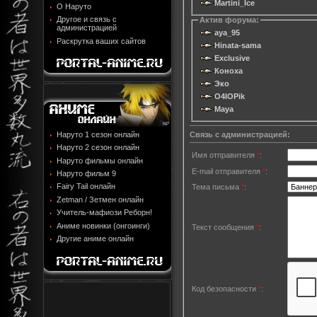
Martini_Ice
О Наруто
Другое и связь с
Актив форума:
администрацией
aya_95
Раскрутка ваших сайтов
Hinata-sama
Exclusive
Коноха
Эко
O4IOPik
Maya
Связь с администрацией:
Наруто 1 сезон онлайн
Наруто 2 сезон онлайн
Имя отправителя
*
:
Наруто фильмы онлайн
E-mail отправителя
*
:
Наруто фильм 9
Fairy Tail онлайн
Тема письма
*
:
Zetman / Зетмен онлайн
Учитель-мафиози Реборн!
Аниме новинки (онгоинги)
Текст сообщения
*
:
Другие аниме онлайн
Код безопасности
*
: