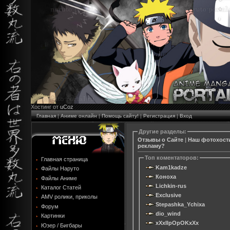
Хостинг от
uCoz
Главная
|
Аниме онлайн
|
Помощь сайту!
|
Регистрация
|
Вход
Другие разделы:
Отзывы о Сайте
|
Наш фотохост
рекламу?
Toп коментаторов:
Главная страница
Kam1kadze
Файлы Наруто
Коноха
Файлы Аниме
Lichkin-rus
Каталог Статей
Exclusive
AMV ролики, приколы
Stepashka_Ychixa
Форум
dio_wind
Картинки
xXxIIpOpOKxXx
Юзер / Бигбары