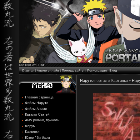
Хостинг от
uCoz
Главная
|
Аниме онлайн
|
Помощь сайту!
|
Регистрация
|
Вход
Наруто
портал »
Картинки
»
Нару
Главная страница
Файлы Наруто
Файлы Аниме
Каталог Статей
AMV ролики, приколы
Форум
Картинки
Юзер / Бигбары