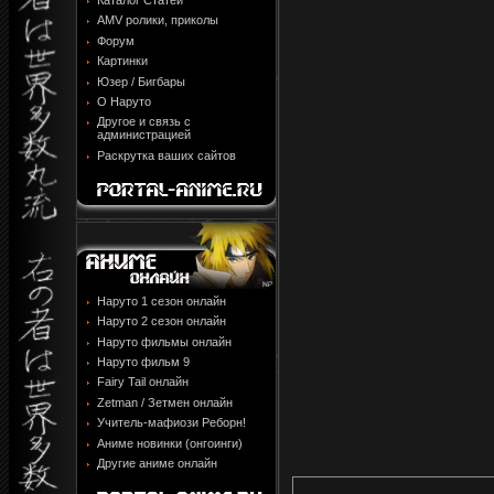
Каталог Статей
AMV ролики, приколы
Форум
Картинки
Юзер / Бигбары
О Наруто
Другое и связь с
администрацией
Раскрутка ваших сайтов
Наруто 1 сезон онлайн
Наруто 2 сезон онлайн
Наруто фильмы онлайн
Наруто фильм 9
Fairy Tail онлайн
Zetman / Зетмен онлайн
Учитель-мафиози Реборн!
Аниме новинки (онгоинги)
Другие аниме онлайн