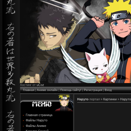
Хостинг от
uCoz
Главная
|
Аниме онлайн
|
Помощь сайту!
|
Регистрация
|
Вход
Наруто
портал »
Картинки
»
Наруто
Главная страница
Файлы Наруто
Файлы Аниме