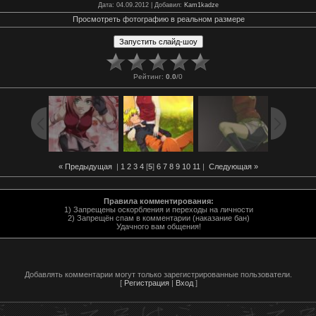
Дата
: 04.09.2012 |
Добавил
:
Kam1kadze
Просмотреть фотографию в реальном размере
Рейтинг
:
0.0
/
0
« Предыдущая
|
1
2
3
4
[
5
]
6
7
8
9
10
11
|
Следующая »
Правила комментирования:
1) Запрещены оскорбления и переходы на личности
2) Запрещён спам в комментарии (наказание бан)
Удачного вам общения!
Добавлять комментарии могут только зарегистрированные пользователи.
[
Регистрация
|
Вход
]