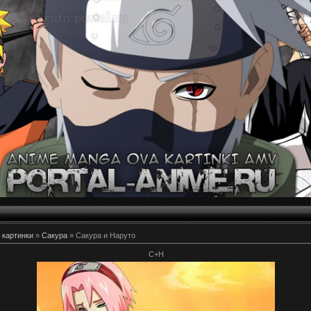
 картинки
»
Сакура
» Сакура и Наруто
С+Н