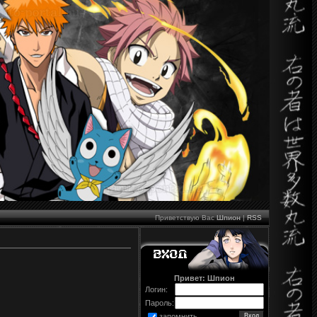
Приветствую Вас
Шпион
|
RSS
Привет: Шпион
Логин:
Пароль:
запомнить