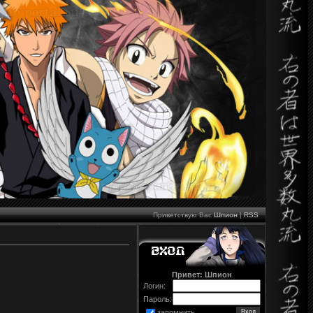
Приветствую Вас
Шпион
|
RSS
Привет: Шпион
Логин:
Пароль:
запомнить