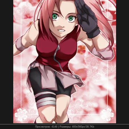
Просмотров
: 4146 |
Размеры
: 400x560px/38.7Kb