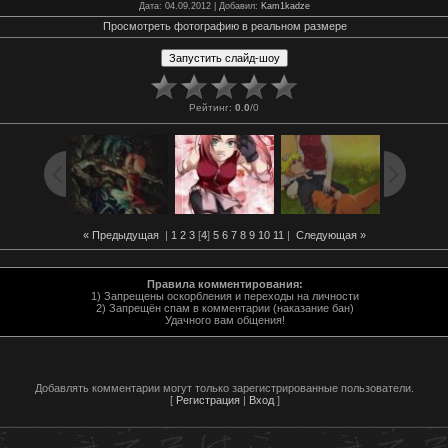
Дата
: 04.09.2012 |
Добавил
:
Kam1kadze
Просмотреть фотографию в реальном размере
Рейтинг
:
0.0
/
0
« Предыдущая
|
1
2
3
[
4
]
5
6
7
8
9
10
11
|
Следующая »
Правила комментирования:
1) Запрещены оскорбления и переходы на личности
2) Запрещён спам в комментарии (наказание бан)
Удачного вам общения!
Добавлять комментарии могут только зарегистрированные пользователи.
[
Регистрация
|
Вход
]