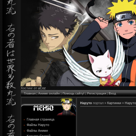
Хостинг от
uCoz
Главная
|
Аниме онлайн
|
Помощь сайту!
|
Регистрация
|
Вход
Наруто
портал »
Картинки
»
Наруто
Главная страница
Файлы Наруто
Файлы Аниме