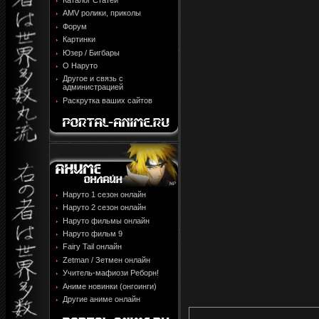
Каталог Статей
AMV ролики, приколы
Форум
Картинки
Юзер / Бигбары
О Наруто
Другое и связь с
администрацией
Раскрутка ваших сайтов
Наруто 1 сезон онлайн
Наруто 2 сезон онлайн
Наруто фильмы онлайн
Наруто фильм 9
Fairy Tail онлайн
Zetman / Зетмен онлайн
Учитель-мафиози Реборн!
Аниме новинки (онгоинги)
Другие аниме онлайн