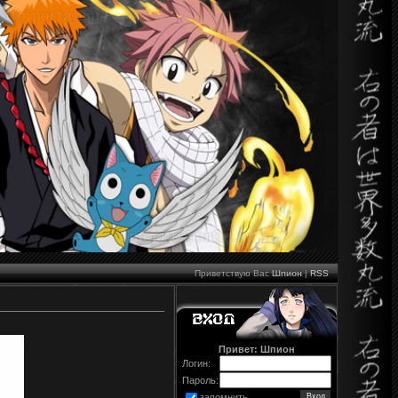
Приветствую Вас
Шпион
|
RSS
Привет: Шпион
Логин:
Пароль:
запомнить