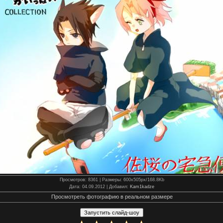
Просмотров
: 8361 |
Размеры
: 600x505px/168.8Kb
Дата
: 04.09.2012 |
Добавил
:
Kam1kadze
Просмотреть фотографию в реальном размере