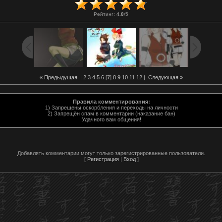
Рейтинг
:
4.8
/
5
« Предыдущая
|
2
3
4
5
6
[
7
]
8
9
10
11
12
|
Следующая »
Правила комментирования:
1) Запрещены оскорбления и переходы на личности
2) Запрещён спам в комментарии (наказание бан)
Удачного вам общения!
Добавлять комментарии могут только зарегистрированные пользователи.
[
Регистрация
|
Вход
]