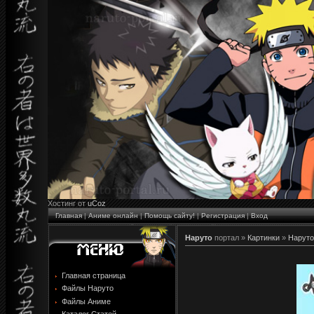
Хостинг от
uCoz
Главная
|
Аниме онлайн
|
Помощь сайту!
|
Регистрация
|
Вход
Наруто
портал »
Картинки
»
Наруто
Главная страница
Файлы Наруто
Файлы Аниме