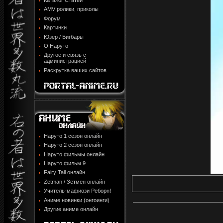
Каталог Статей
AMV ролики, приколы
Форум
Картинки
Юзер / Бигбары
О Наруто
Другое и связь с
администрацией
Раскрутка ваших сайтов
Наруто 1 сезон онлайн
Наруто 2 сезон онлайн
Наруто фильмы онлайн
Наруто фильм 9
Fairy Tail онлайн
Zetman / Зетмен онлайн
Учитель-мафиози Реборн!
Аниме новинки (онгоинги)
Другие аниме онлайн