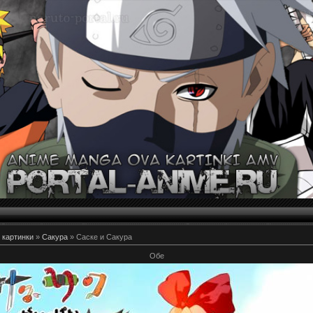
 картинки
»
Сакура
» Саске и Сакура
Обе