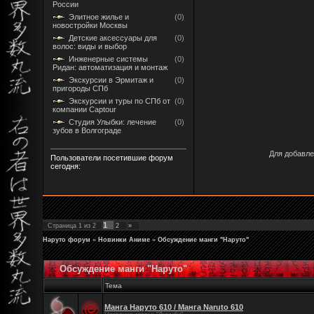
России
Элитное жилье и
(0)
новостройки Москвы
Детские аксессуары для
(0)
волос: виды и выбор
Инженерные системы
(0)
Ридан: автоматизация и монтаж
Экскурсии в Эрмитаж и
(0)
пригороды СПб
Экскурсии и туры по СПб от
(0)
компании Captour
Студия Улыбки: лечение
(0)
зубов в Волгограде
Для добавле
Пользователи посетившие форум
сегодня:
1
Страница
1
из
2
2
»
Наруто форум
»
Новинки Аниме
»
Обсуждение манги "Наруто"
Обсуждение манги "Наруто"
Тема
Манга Наруто 610 / Манга Naruto 610