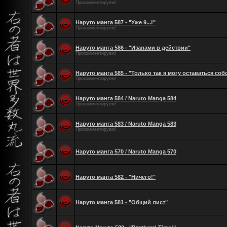
Прокомментируем!
Наруто манга 587 - "Уже 9...!"
Прокомментируем!
Наруто манга 586 - "Изанами в действии"
Прокомментируем!
Наруто манга 585 - "Только так я могу оставаться соб
Прокомментируем!
Наруто манга 584 / Naruto Manga 584
Прокомментируем!
Наруто манга 583 / Naruto Manga 583
Прокомментируем!
Наруто манга 570 / Naruto Manga 570
Наруто манга 582 - "Ничего!"
Наруто манга 581 - "Общий лист"