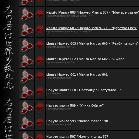
Название главы: "Джууби"
Naruto Manga 606 / Наруто Манга 607 - "Мне всё равно
Прокомментируем новую главу >?
Naruto Manga 606 / Наруто Манга 606 - "Царство Грез"
Прокомментируем новую главу >?
Манга Наруто 603 / Манга Naruto 603 - "Реабилитация"
Прокомментируем >?
Манга Наруто 602 / Манга Naruto 602 - "Я жив"
Прокомментируем >?
Манга Наруто 601 / Манга Naruto 601
Прокомментируем!
Наруто Манга 600 - Настоящее наступило...?
Обсуждаем.
Наруто манга 599 - "Учиха Обито"
Прокомментируем!
Наруто манга 598 / Naruto Manga 598
Прокомментируем!
Наруто манга 597 / Naruto manga 597