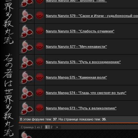
Naruto Naruto 580 - "Brothers' Time!"
Naruto Naruto 579 - "Саске и Итачи - судьбоносный со
Naruto Naruto 578 - "Слабость отчаяния"
Naruto Naruto 577 - "Меч ненависти"
Naruto Naruto 576 - "Путь к воссоединению"
Naruto Manga 575 - "Каменная воля"
Naruto Manga 574 - "Глаза, что смотрят во тьму"
Naruto Manga 573 - "Путь к великолепию"
В этом форуме тем:
37
. На странице показано тем:
35
.
1
Страница
1
из
2
2
»