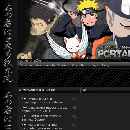
Хостинг от
uCoz
Главная
|
Аниме онлайн
|
Помощь сайту!
|
Регистрация
|
Вход
Информационный центр:
Чат:
Экипировка для
(0)
единоборств: цены в Москве
Вакуумные насосы Jurop:
(0)
серии PN, PNR и DL
Шахтный транспорт и
(0)
техника Dekree
Магазин запчастей
(0)
just.parts: доставка по всей