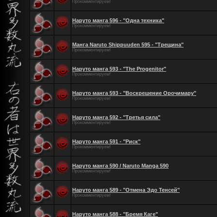
Прокомментируем!
Наруто манга 596 - "Одна техника"
Прокомментируем!
Манга Naruto Shippuuden 595 - "Трещина"
Прокомментируем!
Наруто манга 593 - "The Progenitor"
Прокомментируем!
Наруто манга 593 - "Воскрешение Орочимару"
Прокомментируем!
Наруто манга 592 - "Третья сила"
Прокомментируем!
Наруто манга 591 - "Риск"
Прокомментируем!
Наруто манга 590 / Naruto Manga 590
Прокомментируем!
Наруто манга 589 - "Отмена Эдо Тенсей"
Прокомментируем!
Наруто манга 588 - "Бремя Каге"