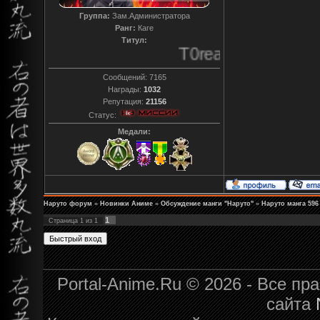
Группа:
Зам.Администратора
Ранг:
Каге
Титул:
T0reador xD
Сообщений:
7165
Награды:
1032
Репутация:
21156
Статус:
Медали:
Наруто форум
»
Новинки Аниме
»
Обсуждение манги "Наруто"
»
Наруто манга 596 
1
Страница
1
из
1
Portal-Anime.Ru © 2026 - Все п
сайта