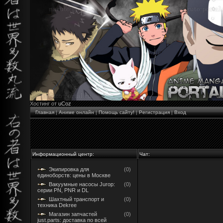
Хостинг от
uCoz
Главная
|
Аниме онлайн
|
Помощь сайту!
|
Регистрация
|
Вход
Информационный центр:
Чат:
Экипировка для
(0)
единоборств: цены в Москве
Вакуумные насосы Jurop:
(0)
серии PN, PNR и DL
Шахтный транспорт и
(0)
техника Dekree
Магазин запчастей
(0)
just.parts: доставка по всей