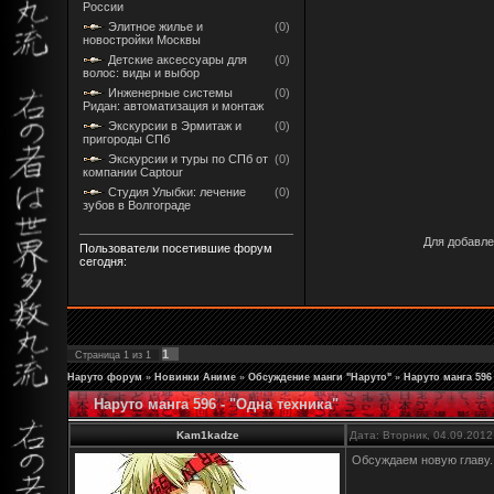
России
Элитное жилье и
(0)
новостройки Москвы
Детские аксессуары для
(0)
волос: виды и выбор
Инженерные системы
(0)
Ридан: автоматизация и монтаж
Экскурсии в Эрмитаж и
(0)
пригороды СПб
Экскурсии и туры по СПб от
(0)
компании Captour
Студия Улыбки: лечение
(0)
зубов в Волгограде
Для добавле
Пользователи посетившие форум
сегодня:
1
Страница
1
из
1
Наруто форум
»
Новинки Аниме
»
Обсуждение манги "Наруто"
»
Наруто манга 596 
Наруто манга 596 - "Одна техника"
Kam1kadze
Дата: Вторник, 04.09.2012
Обсуждаем новую главу..