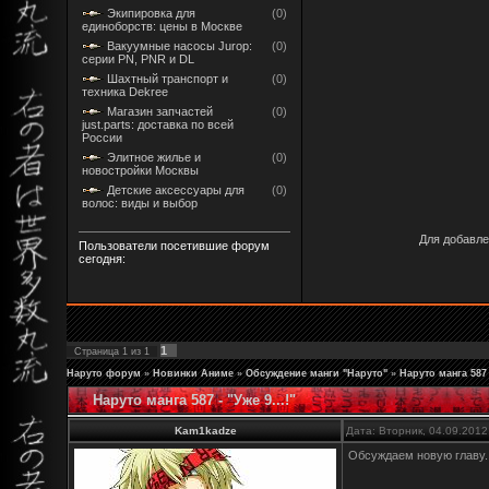
Экипировка для
(0)
единоборств: цены в Москве
Вакуумные насосы Jurop:
(0)
серии PN, PNR и DL
Шахтный транспорт и
(0)
техника Dekree
Магазин запчастей
(0)
just.parts: доставка по всей
России
Элитное жилье и
(0)
новостройки Москвы
Детские аксессуары для
(0)
волос: виды и выбор
Для добавле
Пользователи посетившие форум
сегодня:
1
Страница
1
из
1
Наруто форум
»
Новинки Аниме
»
Обсуждение манги "Наруто"
»
Наруто манга 587 -
Наруто манга 587 - "Уже 9...!"
Kam1kadze
Дата: Вторник, 04.09.2012
Обсуждаем новую главу..