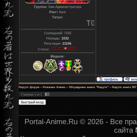
Группа:
Зам.Администратора
Ранг:
Каге
Титул:
T0reador xD
Сообщений:
7165
Награды:
1032
Репутация:
21156
Статус:
Медали:
Наруто форум
»
Новинки Аниме
»
Обсуждение манги "Наруто"
»
Наруто манга 587 -
1
Страница
1
из
1
Portal-Anime.Ru © 2026 - Все п
сайта