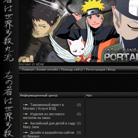
Хостинг от
uCoz
Главная
|
Аниме онлайн
|
Помощь сайту!
|
Регистрация
|
Вход
Информационный центр:
Чат:
Таможенный юрист в
(0)
Москве | Услуги ВЭД
Изделия из листового
(0)
металла на заказ
Английский для детей в саду
(0)
Mary Jane
Дизайн и разработка сайтов
(0)
от Bewave