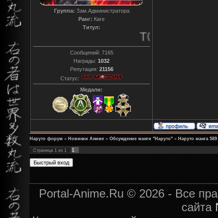
Группа:
Зам.Администратора
Ранг:
Каге
Титул:
T0reador xD
Сообщений:
7165
Награды:
1032
Репутация:
21156
Статус:
Медали:
Наруто форум
»
Новинки Аниме
»
Обсуждение манги "Наруто"
»
Наруто манга 589
1
Страница
1
из
1
Portal-Anime.Ru © 2026 - Все п
сайта