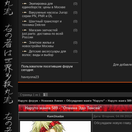
Экипировка для
(0)
единоборств: цены в Москве
Вакуумные насосы Jurop:
(0)
серии PN, PNR и DL
Шахтный транспорт и
(0)
техника Dekree
Магазин запчастей
(0)
just.parts: доставка по всей
России
Элитное жилье и
(0)
новостройки Москвы
Детские аксессуары для
(0)
волос: виды и выбор
Для добавле
Пользователи посетившие форум
сегодня:
haveyona23
1
Страница
1
из
1
Наруто форум
»
Новинки Аниме
»
Обсуждение манги "Наруто"
»
Наруто манга 589
Наруто манга 589 - "Отмена Эдо Тенсей"
Kam1kadze
Дата: Вторник, 04.09.2012
Обсуждаем новую главу..