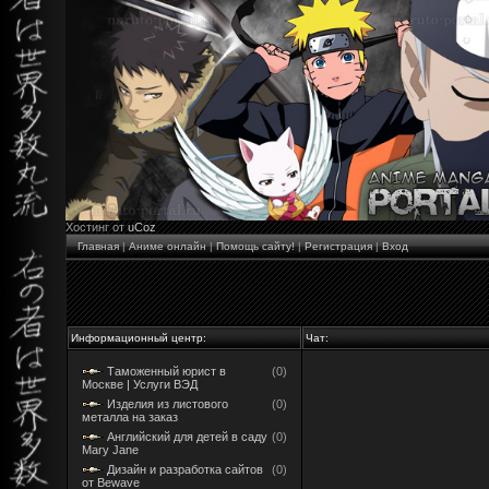
Хостинг от
uCoz
Главная
|
Аниме онлайн
|
Помощь сайту!
|
Регистрация
|
Вход
Информационный центр:
Чат:
Таможенный юрист в
(0)
Москве | Услуги ВЭД
Изделия из листового
(0)
металла на заказ
Английский для детей в саду
(0)
Mary Jane
Дизайн и разработка сайтов
(0)
от Bewave