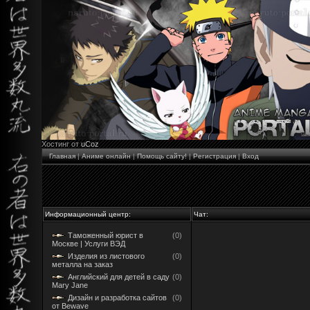
Хостинг от
uCoz
Главная
|
Аниме онлайн
|
Помощь сайту!
|
Регистрация
|
Вход
Информационный центр:
Чат:
Таможенный юрист в
(0)
Москве | Услуги ВЭД
Изделия из листового
(0)
металла на заказ
Английский для детей в саду
(0)
Mary Jane
Дизайн и разработка сайтов
(0)
от Bewave