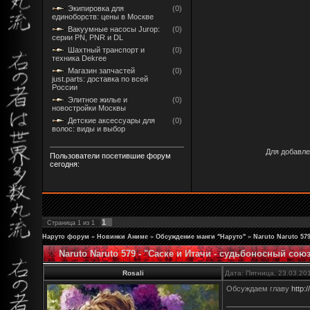
Экипировка для
(0)
единоборств: цены в Москве
Вакуумные насосы Jurop:
(0)
серии PN, PNR и DL
Шахтный транспорт и
(0)
техника Dekree
Магазин запчастей
(0)
just.parts: доставка по всей
России
Элитное жилье и
(0)
новостройки Москвы
Детские аксессуары для
(0)
волос: виды и выбор
Для добавле
Пользователи посетившие форум
сегодня:
1
Страница
1
из
1
Наруто форум
»
Новинки Аниме
»
Обсуждение манги "Наруто"
»
Naruto Naruto 57
Naruto Naruto 579 - "Саске и Итачи - судьбоносный союз
Rosali
Дата: Пятница, 23.03.20
Обсуждаем главу
http: