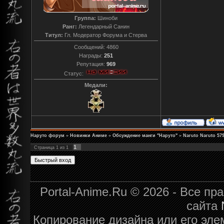
Группа:
Шиноби
Ранг:
Легендарный Санин
Титул:
Гл. Модератор Форума и Стерва
Сообщений:
4860
Награды:
251
Репутация:
969
Статус:
Медали:
Наруто форум
»
Новинки Аниме
»
Обсуждение манги "Наруто"
»
Naruto Naruto 57
1
Страница
1
из
1
Portal-Anime.Ru © 2026 - Все п
сайта
Копирование дизайна или его эле