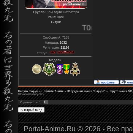
Группа:
Зам.Администратора
Ранг:
Каге
Титул:
T0reador xD
Сообщений:
7165
Награды:
1032
Репутация:
21156
Статус:
Медали:
Наруто форум
»
Новинки Аниме
»
Обсуждение манги "Наруто"
»
Наруто манга 585
(Прокомментируем!)
1
Страница
1
из
1
Portal-Anime.Ru © 2026 - Все п