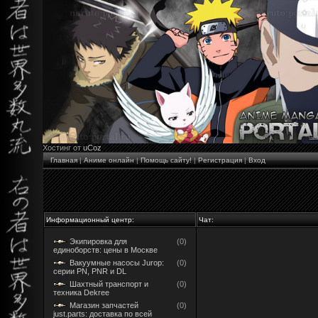
Хостинг от
uCoz
Главная
|
Аниме онлайн
|
Помощь сайту!
|
Регистрация
|
Вход
Информационный центр:
Чат:
Экипировка для
(0)
единоборств: цены в Москве
Вакуумные насосы Jurop:
(0)
серии PN, PNR и DL
Шахтный транспорт и
(0)
техника Dekree
Магазин запчастей
(0)
just.parts: доставка по всей