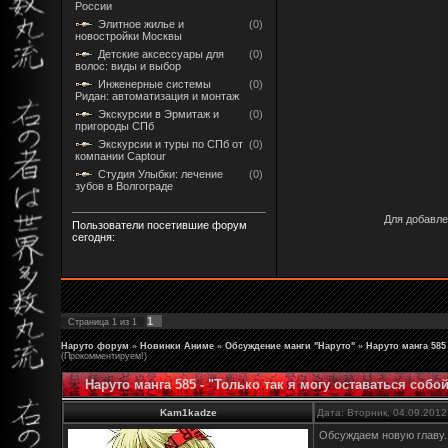
России
Элитное жилье и
(0)
новостройки Москвы
Детские аксессуары для
(0)
волос: виды и выбор
Инженерные системы
(0)
Ридан: автоматизация и монтаж
Экскурсии в Эрмитаж и
(0)
пригороды СПб
Экскурсии и туры по СПб от
(0)
компании Captour
Студия Улыбки: лечение
(0)
зубов в Волгограде
Для добавле
Пользователи посетившие форум
сегодня:
1
Страница
1
из
1
Наруто форум
»
Новинки Аниме
»
Обсуждение манги "Наруто"
»
Наруто манга 585
(Прокомментируем!)
Наруто манга 585 - "Только так я могу оставаться собо
Kam1kadze
Дата: Вторник, 04.09.2012
Обсуждаем новую главу..