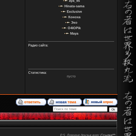
aya_95
Hinata-sama
Exclusive
Коноха
Эко
O4IOPik
Maya
Радио сайта:
Статистика:
пусто
P.S. Дорогие друзья вот:
Ссылка^^