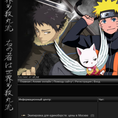
Хостинг от
uCoz
Главная
|
Аниме онлайн
|
Помощь сайту!
|
Регистрация
|
Вход
Информационный центр:
Чат:
Экипировка для единоборств: цены в Москве
(0)