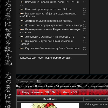
Вакуумные насосы Jurop: серии PN, PNR и
(0)
DL
Шахтный транспорт и техника Dekree
(0)
Магазин запчастей just.parts: доставка по
(0)
всей России
Элитное жилье и новостройки Москвы
(0)
Детские аксессуары для волос: виды и выбор
(0)
Инженерные системы Ридан: автоматизация
(0)
и монтаж
Экскурсии в Эрмитаж и пригороды СПб
(0)
Экскурсии и туры по СПб от компании
(0)
Captour
Студия Улыбки: лечение зубов в Волгограде
(0)
Пользователи посетившие форум сегодня:
1
Страница
1
из
1
Наруто форум
»
Новинки Аниме
»
Обсуждение манги "Наруто"
»
Наруто манга 59
Наруто манга 598 / Naruto Manga 598
Kam1kadze
Дата: Вторник, 04.
Обсуждаем новую г