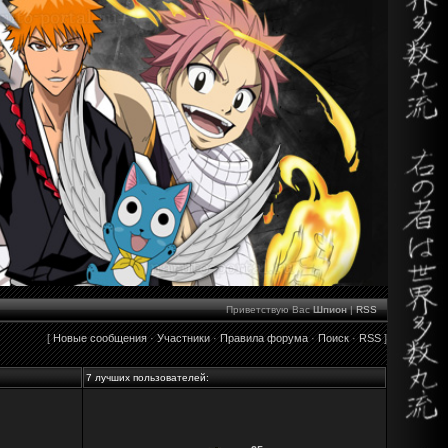
Приветствую Вас
Шпион
|
RSS
[
Новые сообщения
·
Участники
·
Правила форума
·
Поиск
·
RSS
]
7 лучших пользователей: