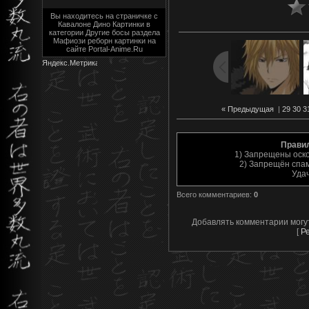
Вы находитесь на страничке с
Кавалоне Дино Картинки в
категории Другие босы раздела
Мафиози реборн картинки на
сайте Portal-Anime.Ru
« Предыдущая
|
29
30
3
Прави
1) Запрещены оск
2) Запрещён спам
Уда
Всего комментариев
:
0
Добавлять комментарии могу
[
Р