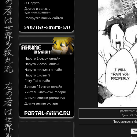
О Наруто
Другое и связь с
администрацией
Раскрутка ваших сайтов
Наруто 1 сезон онлайн
Наруто 2 сезон онлайн
Наруто фильмы онлайн
Наруто фильм 9
Fairy Tail онлайн
Zetman / Зетмен онлайн
Учитель-мафиози Реборн!
Аниме новинки (онгоинги)
Другие аниме онлайн
Просмотров
: 
Дата
: 23.05
Просмотреть ф