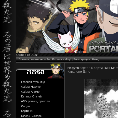
Хостинг от
uCoz
Главная
|
Аниме онлайн
|
Помощь сайту!
|
Регистрация
|
Вход
Наруто
портал »
Картинки
»
Маф
Кавалоне Дино
Главная страница
Файлы Наруто
Файлы Аниме
Каталог Статей
AMV ролики, приколы
Форум
Картинки
Юзер / Бигбары