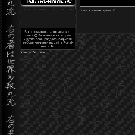
Всего комментариев
:
0
Вы находитесь на страничке с
Дино)))) Картинки в категории
Другие босы раздела Мафиози
реборн картинки на сайте Portal-
Anime.Ru