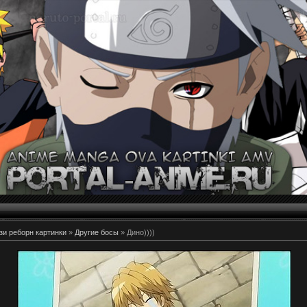
и реборн картинки
»
Другие босы
» Дино))))