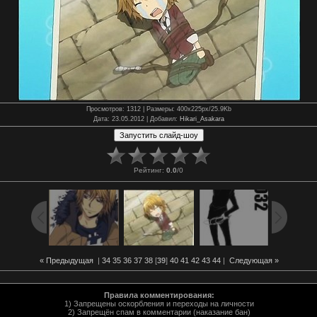
Просмотров
: 1312 |
Размеры
: 400x225px/25.9Kb
Дата
: 23.05.2012 |
Добавил
:
Hikari_Asakara
Рейтинг
:
0.0
/
0
« Предыдущая
|
34
35
36
37
38
[
39
]
40
41
42
43
44
|
Следующая »
Правила комментирования:
1) Запрещены оскорбления и переходы на личности
2) Запрещён спам в комментарии (наказание бан)