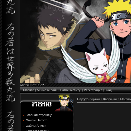
Хостинг от
uCoz
Главная
|
Аниме онлайн
|
Помощь сайту!
|
Регистрация
|
Вход
Наруто
портал »
Картинки
»
Мафиоз
Главная страница
Файлы Наруто
Файлы Аниме