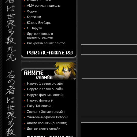
Каталог Статей
AMV ролики, приколы
Форум
Картинки
Юзер / Бигбары
О Наруто
Другое и связь с
администрацией
Раскрутка ваших сайтов
Наруто 1 сезон онлайн
Наруто 2 сезон онлайн
Наруто фильмы онлайн
Наруто фильм 9
Fairy Tail онлайн
Zetman / Зетмен онлайн
Учитель-мафиози Реборн!
Аниме новинки (онгоинги)
Другие аниме онлайн