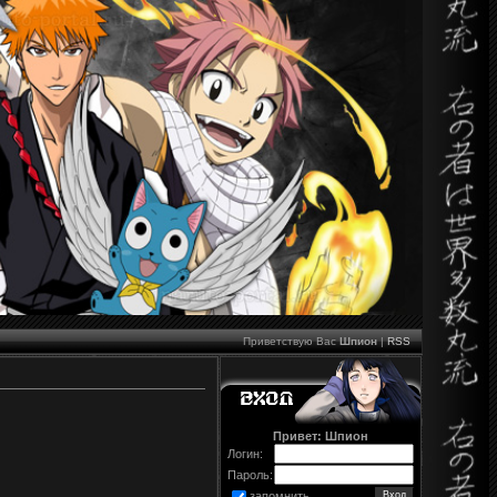
Приветствую Вас
Шпион
|
RSS
Привет: Шпион
Логин:
Пароль:
запомнить