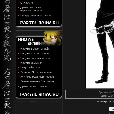
О Наруто
Другое и связь с
администрацией
Раскрутка ваших сайтов
Наруто 1 сезон онлайн
Наруто 2 сезон онлайн
Наруто фильмы онлайн
Наруто фильм 9
Fairy Tail онлайн
Zetman / Зетмен онлайн
Учитель-мафиози Реборн!
Аниме новинки (онгоинги)
Другие аниме онлайн
Просмотров
: 
Дата
: 23.05
Просмотреть ф