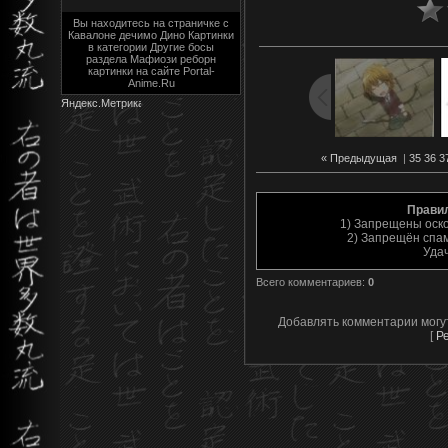
Вы находитесь на страничке с
Кавалоне дечимо Дино Картинки
в категории Другие босы
раздела Мафиози реборн
картинки на сайте Portal-
Anime.Ru
« Предыдущая
|
35
36
3
Прави
1) Запрещены оск
2) Запрещён спам
Уда
Всего комментариев
:
0
Добавлять комментарии могу
[
Р