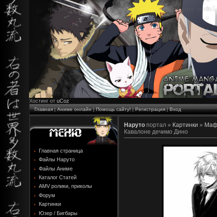
Хостинг от
uCoz
Главная
|
Аниме онлайн
|
Помощь сайту!
|
Регистрация
|
Вход
Наруто
портал »
Картинки
»
Маф
Кавалоне дечимо Дино
Главная страница
Файлы Наруто
Файлы Аниме
Каталог Статей
AMV ролики, приколы
Форум
Картинки
Юзер / Бигбары