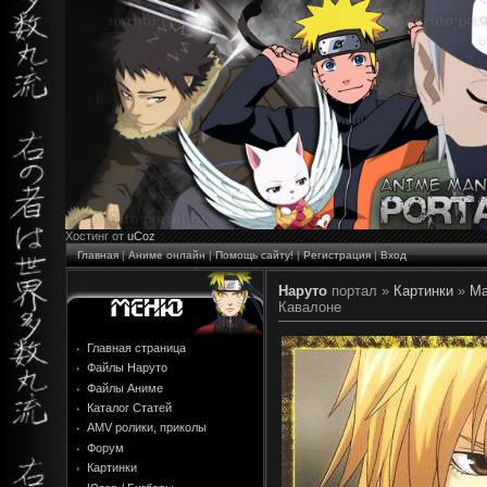
Хостинг от
uCoz
Главная
|
Аниме онлайн
|
Помощь сайту!
|
Регистрация
|
Вход
Наруто
портал »
Картинки
»
Ма
Кавалоне
Главная страница
Файлы Наруто
Файлы Аниме
Каталог Статей
AMV ролики, приколы
Форум
Картинки