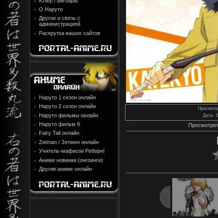
Юзер / Бигбары
О Наруто
Другое и связь с
администрацией
Раскрутка ваших сайтов
Наруто 1 сезон онлайн
Наруто 2 сезон онлайн
Просмотр
Наруто фильмы онлайн
Дата
: 
Наруто фильм 9
Просмотрет
Fairy Tail онлайн
Zetman / Зетмен онлайн
Учитель-мафиози Реборн!
Аниме новинки (онгоинги)
Другие аниме онлайн