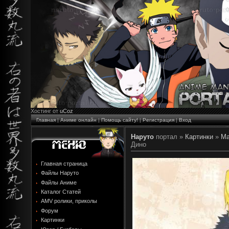
Хостинг от
uCoz
Главная
|
Аниме онлайн
|
Помощь сайту!
|
Регистрация
|
Вход
Наруто
портал »
Картинки
»
Ма
Дино
Главная страница
Файлы Наруто
Файлы Аниме
Каталог Статей
AMV ролики, приколы
Форум
Картинки