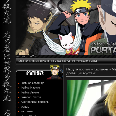
Хостинг от
uCoz
Главная
|
Аниме онлайн
|
Помощь сайту!
|
Регистрация
|
Вход
Наруто
портал »
Картинки
»
Ма
дробящий мустанг
Главная страница
Файлы Наруто
Файлы Аниме
Каталог Статей
AMV ролики, приколы
Форум
Картинки