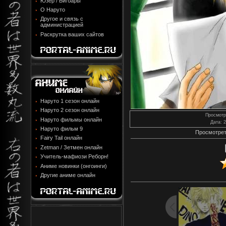
Юзер / Бигбары
О Наруто
Другое и связь с
администрацией
Раскрутка ваших сайтов
Наруто 1 сезон онлайн
Наруто 2 сезон онлайн
Просмотр
Наруто фильмы онлайн
Дата
: 
Наруто фильм 9
Просмотрет
Fairy Tail онлайн
Zetman / Зетмен онлайн
Учитель-мафиози Реборн!
Аниме новинки (онгоинги)
Другие аниме онлайн