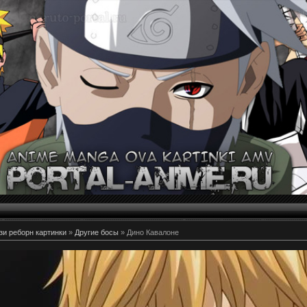
и реборн картинки
»
Другие босы
» Дино Кавалоне