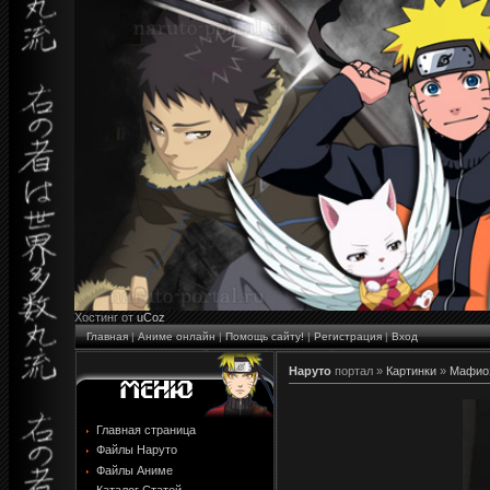
Хостинг от
uCoz
Главная
|
Аниме онлайн
|
Помощь сайту!
|
Регистрация
|
Вход
Наруто
портал »
Картинки
»
Мафиоз
Главная страница
Файлы Наруто
Файлы Аниме