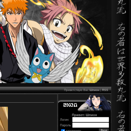
Приветствую Вас
Шпион
|
RSS
Привет: Шпион
Логин:
Пароль:
запомнить