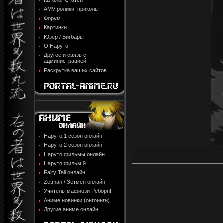
Каталог Статей
AMV ролики, приколы
Форум
Картинки
Юзер / Бигбары
О Наруто
Другое и связь с
администрацией
Раскрутка ваших сайтов
Наруто 1 сезон онлайн
Наруто 2 сезон онлайн
Наруто фильмы онлайн
Наруто фильм 9
Fairy Tail онлайн
Zetman / Зетмен онлайн
Учитель-мафиози Реборн!
Аниме новинки (онгоинги)
Другие аниме онлайн