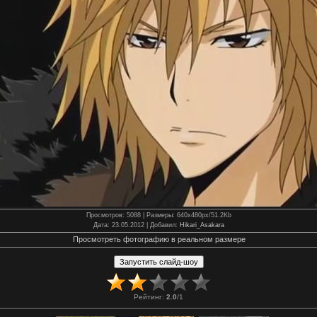
Просмотров
: 5088 |
Размеры
: 640x480px/51.2Kb
Дата
: 23.05.2012 |
Добавил
:
Hikari_Asakara
Просмотреть фотографию в реальном размере
Рейтинг
:
2.0
/
1