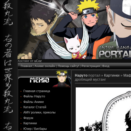
Хостинг от
uCoz
Главная
|
Аниме онлайн
|
Помощь сайту!
|
Регистрация
|
Вход
Наруто
портал »
Картинки
»
Маф
дробящий мустанг
Главная страница
Файлы Наруто
Файлы Аниме
Каталог Статей
AMV ролики, приколы
Форум
Картинки
Юзер / Бигбары