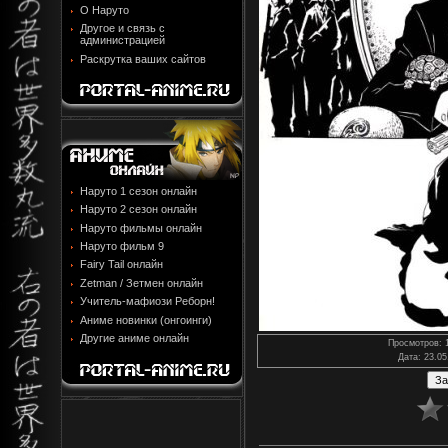
О Наруто
Другое и связь с
администрацией
Раскрутка ваших сайтов
Наруто 1 сезон онлайн
Наруто 2 сезон онлайн
Наруто фильмы онлайн
Наруто фильм 9
Fairy Tail онлайн
Zetman / Зетмен онлайн
Учитель-мафиози Реборн!
Аниме новинки (онгоинги)
Другие аниме онлайн
Просмотров
: 
Дата
: 23.05