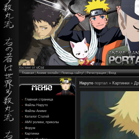
Хостинг от
uCoz
Главная
|
Аниме онлайн
|
Помощь сайту!
|
Регистрация
|
Вход
Наруто
портал »
Картинки
»
Др
Главная страница
Файлы Наруто
Файлы Аниме
Каталог Статей
AMV ролики, приколы
Форум
Картинки