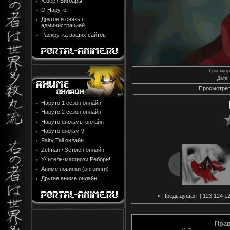
Юзер / Бигбары
О Наруто
Другое и связь с
администрацией
Раскрутка ваших сайтов
Просмотр
Дата
:
Просмотрет
Наруто 1 сезон онлайн
Наруто 2 сезон онлайн
Наруто фильмы онлайн
Наруто фильм 9
Fairy Tail онлайн
Zetman / Зетмен онлайн
Учитель-мафиози Реборн!
Аниме новинки (онгоинги)
Другие аниме онлайн
« Предыдущая
|
123
124
1
Пра