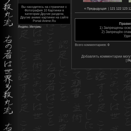
Вы находитесь на страничке с
« Предыдущая
|
121
122
123
1
Фотография 10 Картинки в
категории Другие раздела
Другие аниме картинки на сайте
Portal-Anime.Ru
Прави
1) Запрещены оск
2) Запрещён спам
Уда
Всего комментариев
:
0
Добавлять комментарии могу
[
Р