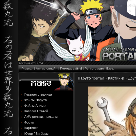
Хостинг от
uCoz
Главная
|
Аниме онлайн
|
Помощь сайту!
|
Регистрация
|
Вход
Наруто
портал »
Картинки
»
Друг
Главная страница
Файлы Наруто
Файлы Аниме
Каталог Статей
AMV ролики, приколы
Форум
Картинки
Юзер / Бигбары