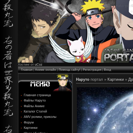
Хостинг от
uCoz
Главная
|
Аниме онлайн
|
Помощь сайту!
|
Регистрация
|
Вход
Наруто
портал »
Картинки
»
Др
Главная страница
Файлы Наруто
Файлы Аниме
Каталог Статей
AMV ролики, приколы
Форум
Картинки