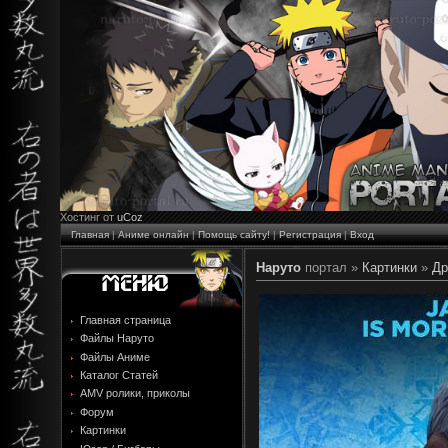
Хостинг от
uCoz
Главная
|
Аниме онлайн
|
Помощь сайту!
|
Регистрация
|
Вход
Наруто
портал »
Картинки
»
Др
Главная страница
Файлы Наруто
Файлы Аниме
Каталог Статей
AMV ролики, приколы
Форум
Картинки