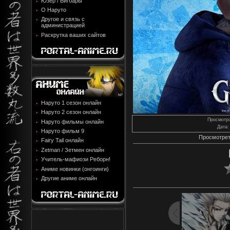
Юзер / Бигбары
О Наруто
Другое и связь с
администрацией
Раскрутка ваших сайтов
Наруто 1 сезон онлайн
Наруто 2 сезон онлайн
Просмотр
Наруто фильмы онлайн
Дата
:
Наруто фильм 9
Просмотрет
Fairy Tail онлайн
Zetman / Зетмен онлайн
Учитель-мафиози Реборн!
Аниме новинки (онгоинги)
Другие аниме онлайн