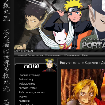
Хостинг от
uCoz
Главная
|
Аниме онлайн
|
Помощь сайту!
|
Регистрация
|
Вход
Наруто
портал »
Картинки
»
Др
Главная страница
Файлы Наруто
Файлы Аниме
Каталог Статей
AMV ролики, приколы
Форум
Картинки