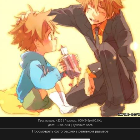
Просмотров
: 4239 |
Размеры
: 600x549px/60.8Kb
Дата
: 10.06.2011 |
Добавил
:
Aceh
Просмотреть фотографию в реальном размере