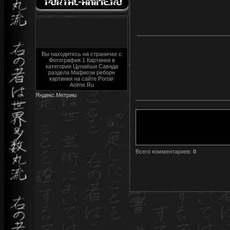
Вы находитесь на страничке с
Фотография 1 Картинки в
категории Цунаёши Савада
раздела Мафиози реборн
картинки на сайте Portal-
Anime.Ru
Всего комментариев
:
0