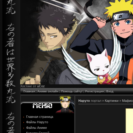
Хостинг от
uCoz
Главная
|
Аниме онлайн
|
Помощь сайту!
|
Регистрация
|
Вход
Наруто
портал »
Картинки
»
Мафиоз
Главная страница
Файлы Наруто
Файлы Аниме