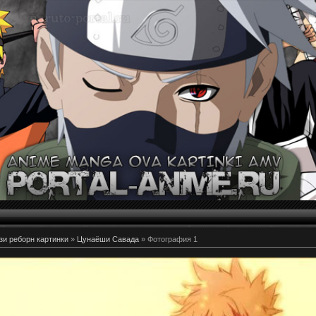
и реборн картинки
»
Цунаёши Савада
» Фотография 1