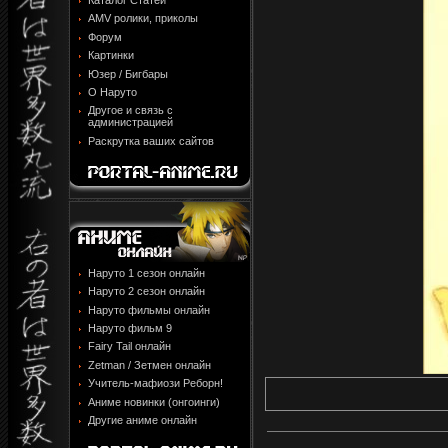
Каталог Статей
AMV ролики, приколы
Форум
Картинки
Юзер / Бигбары
О Наруто
Другое и связь с
администрацией
Раскрутка ваших сайтов
Наруто 1 сезон онлайн
Наруто 2 сезон онлайн
Наруто фильмы онлайн
Наруто фильм 9
Fairy Tail онлайн
Zetman / Зетмен онлайн
Учитель-мафиози Реборн!
Аниме новинки (онгоинги)
Другие аниме онлайн