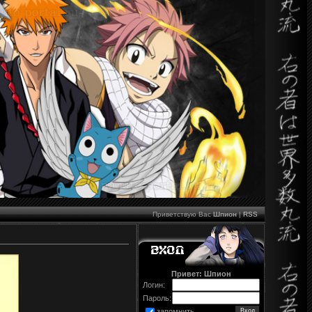
Приветствую Вас
Шпион
|
RSS
Привет: Шпион
Логин:
Пароль:
запомнить