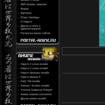
Каталог Статей
AMV ролики, приколы
Форум
Картинки
Юзер / Бигбары
О Наруто
Другое и связь с
администрацией
Раскрутка ваших сайтов
Наруто 1 сезон онлайн
Наруто 2 сезон онлайн
Наруто фильмы онлайн
Наруто фильм 9
Fairy Tail онлайн
Zetman / Зетмен онлайн
Учитель-мафиози Реборн!
Аниме новинки (онгоинги)
Другие аниме онлайн