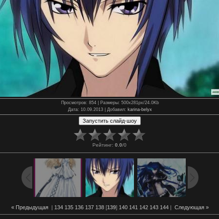
Просмотров
: 854 |
Размеры
: 500x281px/24.0Kb
Дата
: 10.09.2013 |
Добавил
:
karina-belyx
Рейтинг
:
0.0
/
0
« Предыдущая
|
134
135
136
137
138
[
139
]
140
141
142
143
144
|
Следующая »