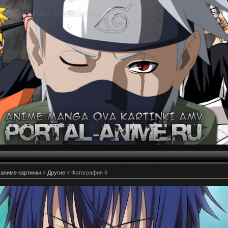
 аниме картинки
»
Другие
» Фотография 6