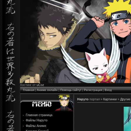
Хостинг от
uCoz
Главная
|
Аниме онлайн
|
Помощь сайту!
|
Регистрация
|
Вход
Наруто
портал »
Картинки
»
Другие
Главная страница
Файлы Наруто
Файлы Аниме