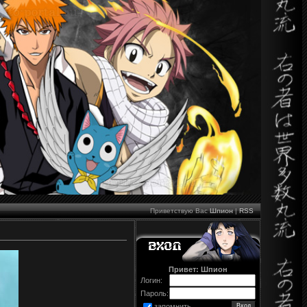
Приветствую Вас
Шпион
|
RSS
Привет: Шпион
Логин:
Пароль:
запомнить