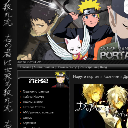
Хостинг от
uCoz
Главная
|
Аниме онлайн
|
Помощь сайту!
|
Регистрация
|
Вход
Наруто
портал »
Картинки
»
Др
Главная страница
Файлы Наруто
Файлы Аниме
Каталог Статей
AMV ролики, приколы
Форум
Картинки