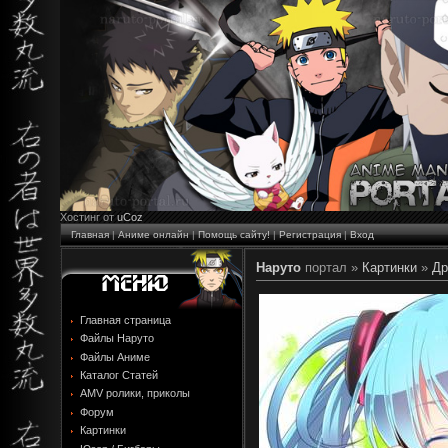
Хостинг от
uCoz
Главная
|
Аниме онлайн
|
Помощь сайту!
|
Регистрация
|
Вход
Наруто
портал »
Картинки
»
Др
Главная страница
Файлы Наруто
Файлы Аниме
Каталог Статей
AMV ролики, приколы
Форум
Картинки