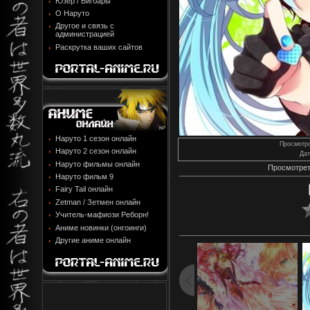
Юзер / Бигбары
О Наруто
Другое и связь с
администрацией
Раскрутка ваших сайтов
Наруто 1 сезон онлайн
Просмотр
Наруто 2 сезон онлайн
Дат
Наруто фильмы онлайн
Просмотрет
Наруто фильм 9
Fairy Tail онлайн
Zetman / Зетмен онлайн
Учитель-мафиози Реборн!
Аниме новинки (онгоинги)
Другие аниме онлайн