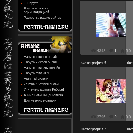
О Наруто
Другое и связь с
администрацией
Раскрутка ваших сайтов
27.04.2011
dio_wind
4398
1
5.0
Наруто 1 сезон онлайн
Наруто 2 сезон онлайн
Фотография 5
Фо
Наруто фильмы онлайн
Наруто фильм 9
Fairy Tail онлайн
Zetman / Зетмен онлайн
27.04.2011
Учитель-мафиози Реборн!
Аниме новинки (онгоинги)
dio_wind
Другие аниме онлайн
3796
0
0.0
Фотография 2
Фо