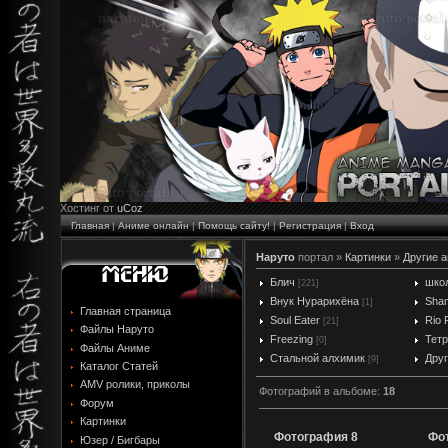
Хостинг от
uCoz
Главная
|
Аниме онлайн
|
Помощь сайту!
|
Регистрация
|
Вход
Наруто
портал »
Картинки
»
Другие а
Блич
шко
[221]
Внук Нурарихёна
Sha
[1]
Главная страница
Soul Eater
Rio 
[21]
Файлы Наруто
Freezing
Тет
[0]
Файлы Аниме
Стальной алхимик
Дру
[9]
Каталог Статей
AMV ролики, приколы
Фотографий в альбоме
:
18
Форум
Картинки
Фотография 8
Фо
Юзер / Бигбары