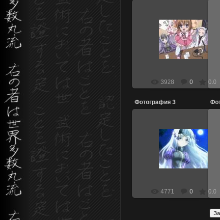
27.04.2011
dio_wind
3928
0
0.0
Фотография 3
Фо
27.04.2011
dio_wind
4771
0
0.0