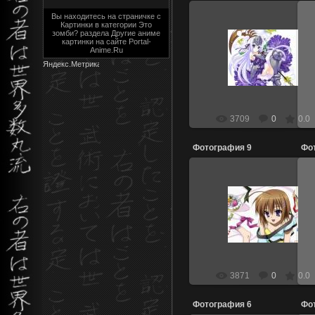
Вы находитесь на страничке с
Картинки в категории Это
зомби? раздела Другие аниме
картинки на сайте Portal-
27.04.2011
Anime.Ru
dio_wind
3709
0
0.0
Фотография 9
Фо
27.04.2011
dio_wind
3871
0
0.0
Фотография 6
Фо