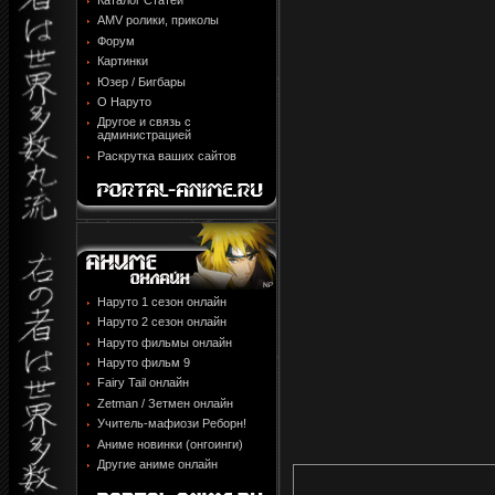
Каталог Статей
AMV ролики, приколы
Форум
Картинки
Юзер / Бигбары
О Наруто
Другое и связь с
администрацией
Раскрутка ваших сайтов
Наруто 1 сезон онлайн
Наруто 2 сезон онлайн
Наруто фильмы онлайн
Наруто фильм 9
Fairy Tail онлайн
Zetman / Зетмен онлайн
Учитель-мафиози Реборн!
Аниме новинки (онгоинги)
Другие аниме онлайн