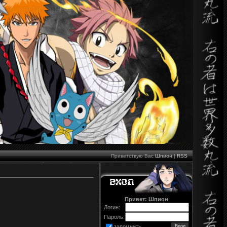
Приветствую Вас
Шпион
|
RSS
Привет: Шпион
Логин:
Пароль:
запомнить