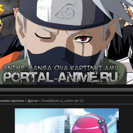
 аниме картинки
»
Другие
» DrawMaster.ru_anime-girl-12