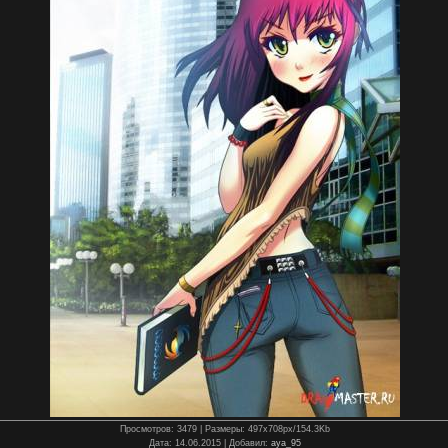
Просмотров
: 3479 |
Размеры
: 497x708px/154.3Kb
Дата
: 14.06.2015 |
Добавил
:
aya_95