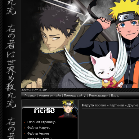
Хостинг от
uCoz
Главная
|
Аниме онлайн
|
Помощь сайту!
|
Регистрация
|
Вход
Наруто
портал »
Картинки
»
Другие
Главная страница
Файлы Наруто
Файлы Аниме