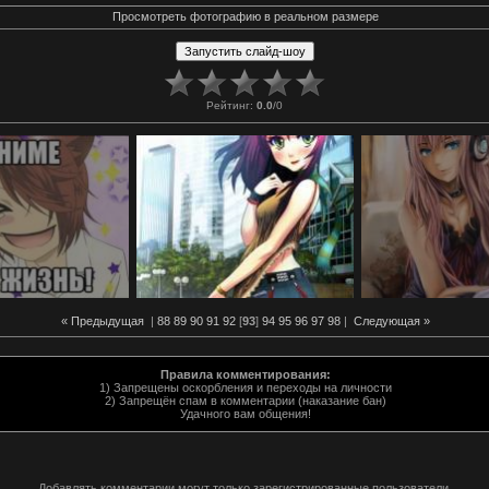
Просмотреть фотографию в реальном размере
Рейтинг
:
0.0
/
0
« Предыдущая
|
88
89
90
91
92
[
93
]
94
95
96
97
98
|
Следующая »
Правила комментирования:
1) Запрещены оскорбления и переходы на личности
2) Запрещён спам в комментарии (наказание бан)
Удачного вам общения!
Добавлять комментарии могут только зарегистрированные пользователи.