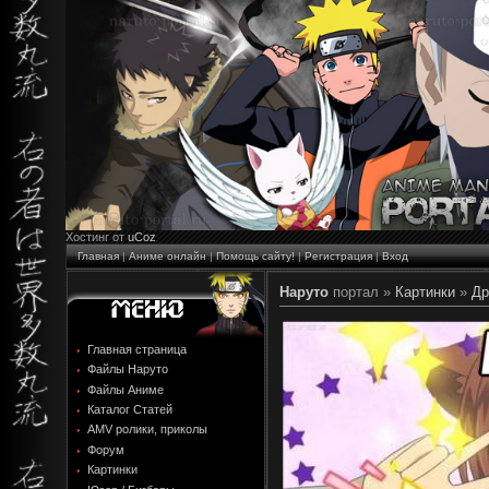
Хостинг от
uCoz
Главная
|
Аниме онлайн
|
Помощь сайту!
|
Регистрация
|
Вход
Наруто
портал »
Картинки
»
Др
Главная страница
Файлы Наруто
Файлы Аниме
Каталог Статей
AMV ролики, приколы
Форум
Картинки