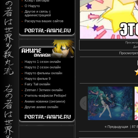
Юзер / Бигбары
О Наруто
Другое и связь с
администрацией
Раскрутка ваших сайтов
Просмотр
Дат
Просмотрет
Наруто 1 сезон онлайн
Наруто 2 сезон онлайн
Наруто фильмы онлайн
Наруто фильм 9
Fairy Tail онлайн
Zetman / Зетмен онлайн
Учитель-мафиози Реборн!
Аниме новинки (онгоинги)
Другие аниме онлайн
« Предыдущая
|
87