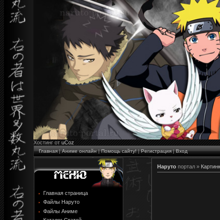
Хостинг от
uCoz
Главная
|
Аниме онлайн
|
Помощь сайту!
|
Регистрация
|
Вход
Наруто
портал »
Картин
Главная страница
Файлы Наруто
Файлы Аниме