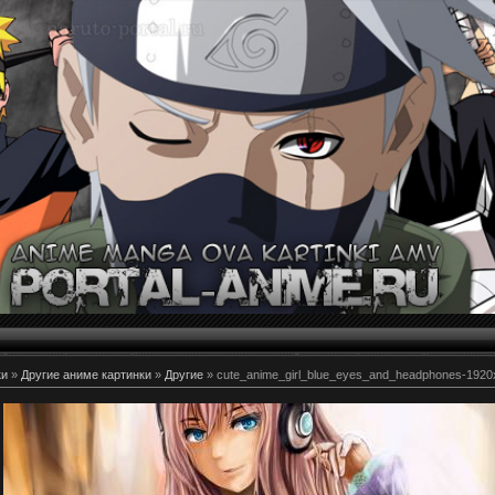
ки
»
Другие аниме картинки
»
Другие
» cute_anime_girl_blue_eyes_and_headphones-1920