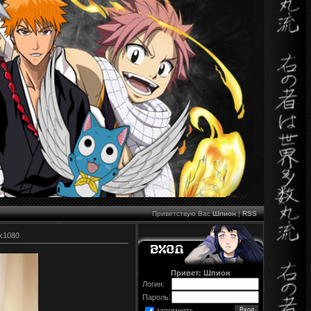
Приветствую Вас
Шпион
|
RSS
x1080
Привет: Шпион
Логин:
Пароль:
запомнить