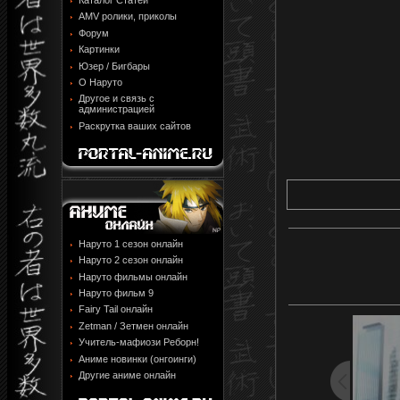
Каталог Статей
AMV ролики, приколы
Форум
Картинки
Юзер / Бигбары
О Наруто
Другое и связь с
администрацией
Раскрутка ваших сайтов
Наруто 1 сезон онлайн
Наруто 2 сезон онлайн
Наруто фильмы онлайн
Наруто фильм 9
Fairy Tail онлайн
Zetman / Зетмен онлайн
Учитель-мафиози Реборн!
Аниме новинки (онгоинги)
Другие аниме онлайн