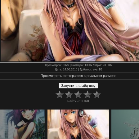
Просмотров
: 3375 |
Размеры
: 1300x731px/123.3Kb
Дата
: 14.06.2015 |
Добавил
:
aya_95
Просмотреть фотографию в реальном размере
Рейтинг
:
0.0
/
0