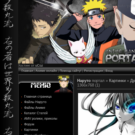
Хостинг от
uCoz
Главная
|
Аниме онлайн
|
Помощь сайту!
|
Регистрация
|
Вход
Наруто
портал »
Картинки
»
Др
1366x768 (1)
Главная страница
Файлы Наруто
Файлы Аниме
Каталог Статей
AMV ролики, приколы
Форум
Картинки