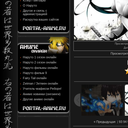
Юзер / Бигбары
О Наруто
Другое и связь с
администрацией
Раскрутка ваших сайтов
Просмотро
Дат
Просмотрет
Наруто 1 сезон онлайн
Наруто 2 сезон онлайн
Наруто фильмы онлайн
Наруто фильм 9
Fairy Tail онлайн
Zetman / Зетмен онлайн
Учитель-мафиози Реборн!
Аниме новинки (онгоинги)
Другие аниме онлайн
« Предыдущая
|
93
94