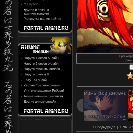
О Наруто
Другое и связь с
администрацией
Раскрутка ваших сайтов
Просмотро
Наруто 1 сезон онлайн
Дата
:
Наруто 2 сезон онлайн
Наруто фильмы онлайн
Наруто фильм 9
Fairy Tail онлайн
Zetman / Зетмен онлайн
Учитель-мафиози Реборн!
Аниме новинки (онгоинги)
Другие аниме онлайн
« Предыдущая
|
95
96
97