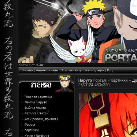
Хостинг от
uCoz
Главная
|
Аниме онлайн
|
Помощь сайту!
|
Регистрация
|
Вход
Наруто
портал »
Картинки
»
Др
2569124-480x320
Главная страница
Файлы Наруто
Файлы Аниме
Каталог Статей
AMV ролики, приколы
Форум
Картинки
Юзер / Бигбары