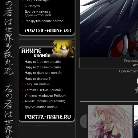
Юзер / Бигбары
О Наруто
Другое и связь с
администрацией
Раскрутка ваших сайтов
Просмотр
Наруто 1 сезон онлайн
Дат
Наруто 2 сезон онлайн
Просмотрет
Наруто фильмы онлайн
Наруто фильм 9
Fairy Tail онлайн
Zetman / Зетмен онлайн
Учитель-мафиози Реборн!
Аниме новинки (онгоинги)
Другие аниме онлайн