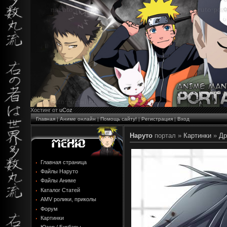
Хостинг от
uCoz
Главная
|
Аниме онлайн
|
Помощь сайту!
|
Регистрация
|
Вход
Наруто
портал »
Картинки
»
Др
Главная страница
Файлы Наруто
Файлы Аниме
Каталог Статей
AMV ролики, приколы
Форум
Картинки