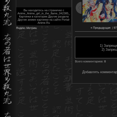
Вы находитесь на страничке с
Anime_Anime_girl_in_the_flame_042385_
Картинки в категории Другие раздела
Другие аниме картинки на сайте Portal-
Anime.Ru
« Предыдущая
|
97
1) Запрещ
2) Запре
Всего комментариев
:
0
Добавлять комментар