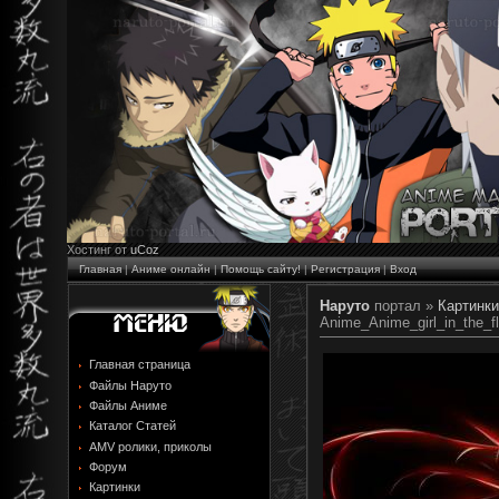
Хостинг от
uCoz
Главная
|
Аниме онлайн
|
Помощь сайту!
|
Регистрация
|
Вход
Наруто
портал »
Картинки
Anime_Anime_girl_in_the_
Главная страница
Файлы Наруто
Файлы Аниме
Каталог Статей
AMV ролики, приколы
Форум
Картинки