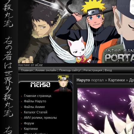
Хостинг от
uCoz
Главная
|
Аниме онлайн
|
Помощь сайту!
|
Регистрация
|
Вход
Наруто
портал »
Картинки
»
Др
Главная страница
Файлы Наруто
Файлы Аниме
Каталог Статей
AMV ролики, приколы
Форум
Картинки