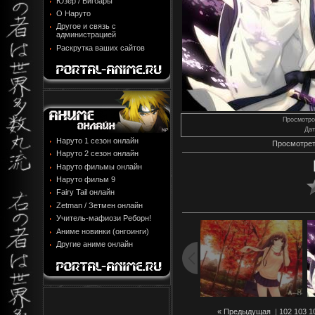
Юзер / Бигбары
О Наруто
Другое и связь с
администрацией
Раскрутка ваших сайтов
Просмотро
Дат
Наруто 1 сезон онлайн
Просмотрет
Наруто 2 сезон онлайн
Наруто фильмы онлайн
Наруто фильм 9
Fairy Tail онлайн
Zetman / Зетмен онлайн
Учитель-мафиози Реборн!
Аниме новинки (онгоинги)
Другие аниме онлайн
« Предыдущая
|
102
103
1