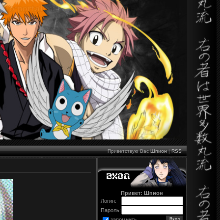
Приветствую Вас
Шпион
|
RSS
Привет: Шпион
Логин:
Пароль:
запомнить