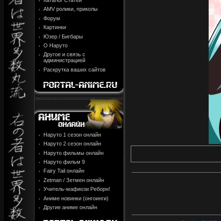
Каталог Статей
AMV ролики, приколы
Форум
Картинки
Юзер / Бигбары
О Наруто
Другое и связь с
администрацией
Раскрутка ваших сайтов
Наруто 1 сезон онлайн
Наруто 2 сезон онлайн
Наруто фильмы онлайн
Наруто фильм 9
Fairy Tail онлайн
Zetman / Зетмен онлайн
Учитель-мафиози Реборн!
Аниме новинки (онгоинги)
Другие аниме онлайн