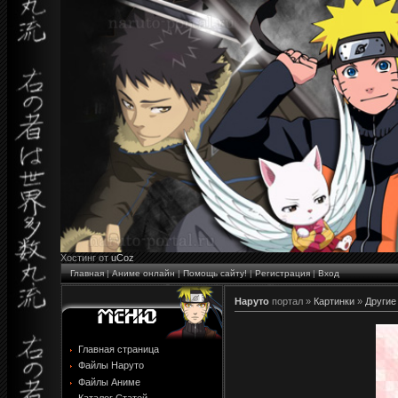
Хостинг от
uCoz
Главная
|
Аниме онлайн
|
Помощь сайту!
|
Регистрация
|
Вход
Наруто
портал »
Картинки
»
Другие
Главная страница
Файлы Наруто
Файлы Аниме