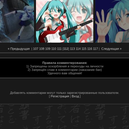
« Предыдущая
|
107
108
109
110
111
[
112
]
113
114
115
116
117
|
Следующая »
Правила комментирования:
1) Запрещены оскорбления и переходы на личности
2) Запрещён спам в комментарии (наказание бан)
Удачного вам общения!
Добавлять комментарии могут только зарегистрированные пользователи.
[
Регистрация
|
Вход
]