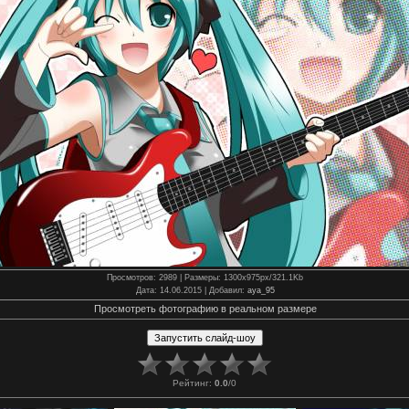
Просмотров
: 2989 |
Размеры
: 1300x975px/321.1Kb
Дата
: 14.06.2015 |
Добавил
:
aya_95
Просмотреть фотографию в реальном размере
Рейтинг
:
0.0
/
0