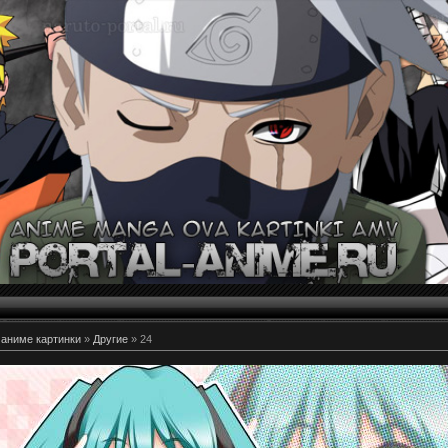
 аниме картинки
»
Другие
» 24