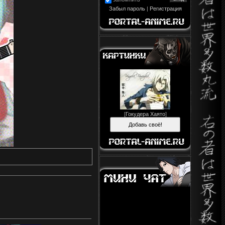
Забыл пароль
|
Регистрация
[
Гокудера Хаято
]