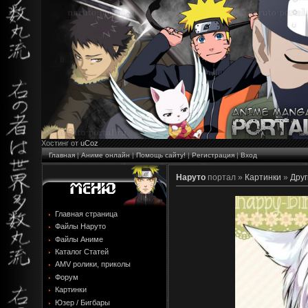
Хостинг от
uCoz
Главная
|
Аниме онлайн
|
Помощь сайту!
|
Регистрация
|
Вход
Наруто
портал »
Картинки
»
Друг
Главная страница
Файлы Наруто
Файлы Аниме
Каталог Статей
AMV ролики, приколы
Форум
Картинки
Юзер / Бигбары