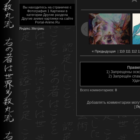
Вы находитесь на страничке с
Фотография 1 Картинки в
категории Другие раздела
Другие аниме картинки на сайте
Portal-Anime.Ru
« Предыдущая
|
110
111
112
1
Прави
1) Запрещены оск
2) Запрещён спам
Уда
Всего комментариев
:
0
Добавлять комментарии могу
[
Р