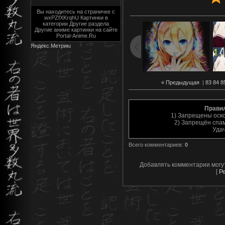
Вы находитесь на страничке с
wxPZfXKrqhU Картинки в
категории Другие раздела
Другие аниме картинки на сайте
Portal-Anime.Ru
« Предыдущая
|
83
84
8
Прави
1) Запрещены оск
2) Запрещён спам
Уда
Всего комментариев
:
0
Добавлять комментарии могу
[
Р