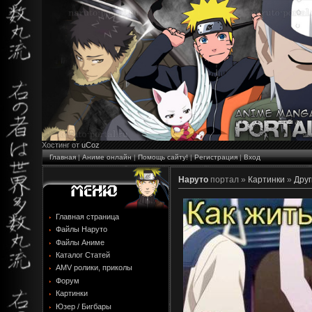
Хостинг от
uCoz
Главная
|
Аниме онлайн
|
Помощь сайту!
|
Регистрация
|
Вход
Наруто
портал »
Картинки
»
Друг
Главная страница
Файлы Наруто
Файлы Аниме
Каталог Статей
AMV ролики, приколы
Форум
Картинки
Юзер / Бигбары