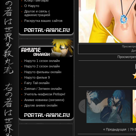
Юзер / Бигбары
О Наруто
Другое и связь с
администрацией
Раскрутка ваших сайтов
Просмотро
Дат
Просмотрет
Наруто 1 сезон онлайн
Наруто 2 сезон онлайн
Наруто фильмы онлайн
Наруто фильм 9
Fairy Tail онлайн
Zetman / Зетмен онлайн
Учитель-мафиози Реборн!
Аниме новинки (онгоинги)
Другие аниме онлайн
« Предыдущая
|
79