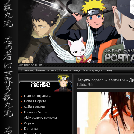
Хостинг от
uCoz
Главная
|
Аниме онлайн
|
Помощь сайту!
|
Регистрация
|
Вход
Наруто
портал »
Картинки
»
Др
1366x768
Главная страница
Файлы Наруто
Файлы Аниме
Каталог Статей
AMV ролики, приколы
Форум
Картинки