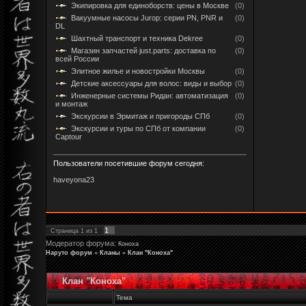
Экипировка для единоборств: цены в Москве
(0)
Вакуумные насосы Jurop: серии PN, PNR и
(0)
DL
Шахтный транспорт и техника Dekree
(0)
Магазин запчастей just.parts: доставка по
(0)
всей России
Элитное жилье и новостройки Москвы
(0)
Детские аксессуары для волос: виды и выбор
(0)
Инженерные системы Ридан: автоматизация
(0)
и монтаж
Экскурсии в Эрмитаж и пригороды СПб
(0)
Экскурсии и туры по СПб от компании
(0)
Captour
Пользователи посетившие форум сегодня:
haveyona23
1
Страница
1
из
1
Модератор форума:
Коноха
Наруто форум
»
Кланы
»
Клан "Коноха"
Клан "Коноха"
Тема