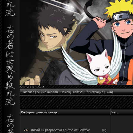
Хостинг от
uCoz
Главная
|
Аниме онлайн
|
Помощь сайту!
|
Регистрация
|
Вход
Информационный центр:
Чат:
Дизайн и разработка сайтов от Bewave
(0)