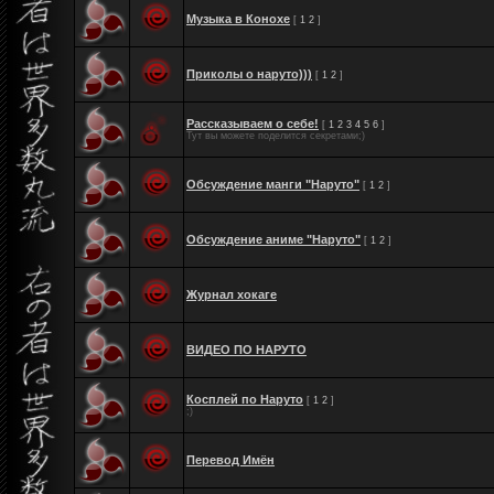
Музыка в Конохе
[
1
2
]
Приколы о наруто)))
[
1
2
]
Рассказываем о себе!
[
1
2
3
4
5
6
]
Тут вы можете поделится секретами;)
Обсуждение манги "Наруто"
[
1
2
]
Обсуждение аниме "Наруто"
[
1
2
]
Журнал хокаге
ВИДЕО ПО НАРУТО
Косплей по Наруто
[
1
2
]
;)
Перевод Имён