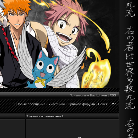
Приветствую Вас
Шпион
|
RSS
[
Новые сообщения
·
Участники
·
Правила форума
·
Поиск
·
RSS
]
7 лучших пользователей: