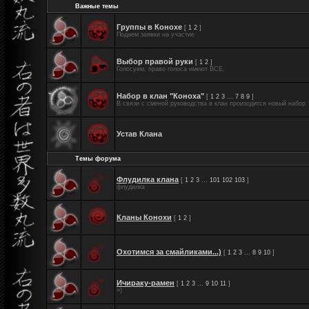
Важные темы
Группы в Конохе
[
1
2
]
Подаем заявки на участие
Выбор правой руки
[
1
2
]
Голосуем, право голоса имеют ВСЕ.
Набор в клан "Коноха"
[
1
2
3
…
7
8
9
]
В связи с сменой руководства в клан произодится новый набор
Устав Клана
Темы форума
Флудилка клана
[
1
2
3
…
101
102
103
]
флудилка
Кланы Конохи
[
1
2
]
Охотимся за смайликами...)
[
1
2
3
…
8
9
10
]
Ичираку-рамен
[
1
2
3
…
9
10
11
]
=)