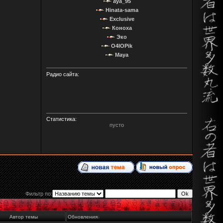
aya_95
Hinata-sama
Exclusive
Коноха
Эко
O4IOPik
Maya
Радио сайта:
Статистика:
пусто
Фильтр по:
Автор темы
Обновления
↓