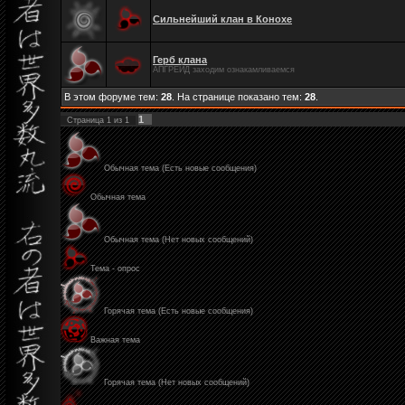
Сильнейший клан в Конохе
Герб клана
АПГРЕЙД заходим ознакамливаемся
В этом форуме тем:
28
. На странице показано тем:
28
.
1
Страница
1
из
1
Обычная тема (Есть новые сообщения)
Обычная тема
Обычная тема (Нет новых сообщений)
Тема - опрос
Горячая тема (Есть новые сообщения)
Важная тема
Горячая тема (Нет новых сообщений)