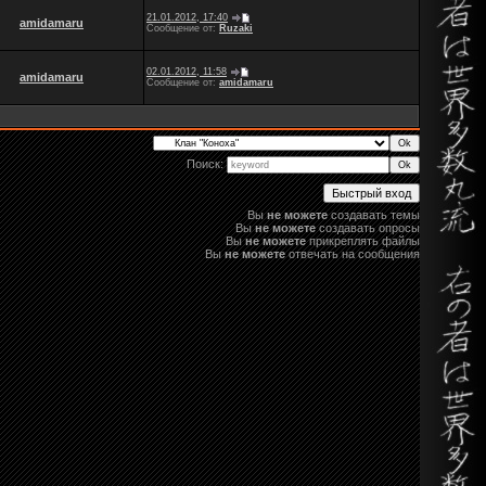
21.01.2012, 17:40
amidamaru
Сообщение от:
Ruzaki
02.01.2012, 11:58
amidamaru
Сообщение от:
amidamaru
Поиск:
Вы
не можете
создавать темы
Вы
не можете
создавать опросы
Вы
не можете
прикреплять файлы
Вы
не можете
отвечать на сообщения