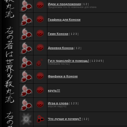
Идеи и предложения
[
1
2
]
Предлогаем что-то новенькое для клана
Графика для Конохи
Гимн Конохи
[
1
2
3
]
Деревня Коноха
[
1
2
]
Гугл транслейт в помощь!
[
1
2
3
4
5
]
Набиваем посты;)
Фанфики в Конохе
круть!!!
Игра в слова
[
1
2
3
]
версия наруто)
Что лучше и почему?
[
1
2
]