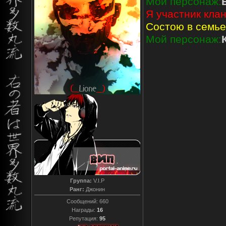
Мой персонаж:
Я участник клан
Состою в семье
Мой персонаж:
Группа:
V.I.P
Ранг:
Джонин
Сообщений:
660
Награды:
16
Репутация:
95