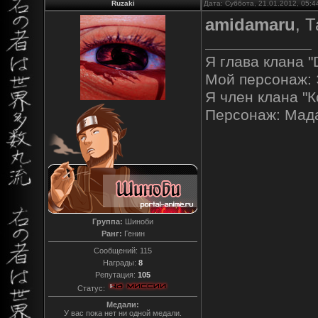
Ruzaki
Дата: Суббота, 21.01.2012, 05:
amidamaru
, 
Я глава клана "
Мой персонаж: 
Я член клана "К
Персонаж: Мад
Группа:
Шиноби
Ранг:
Генин
Сообщений:
115
Награды:
8
Репутация:
105
Статус:
Медали:
У вас пока нет ни одной медали.