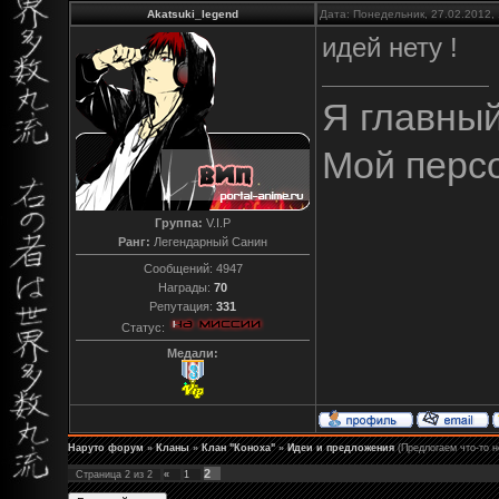
Akatsuki_legend
Дата: Понедельник, 27.02.2012,
идей нету !
Я главны
Мой перс
Группа:
V.I.P
Ранг:
Легендарный Санин
Сообщений:
4947
Награды:
70
Репутация:
331
Статус:
Медали:
Наруто форум
»
Кланы
»
Клан "Коноха"
»
Идеи и предложения
(Предлогаем что-то н
2
Страница
2
из
2
«
1