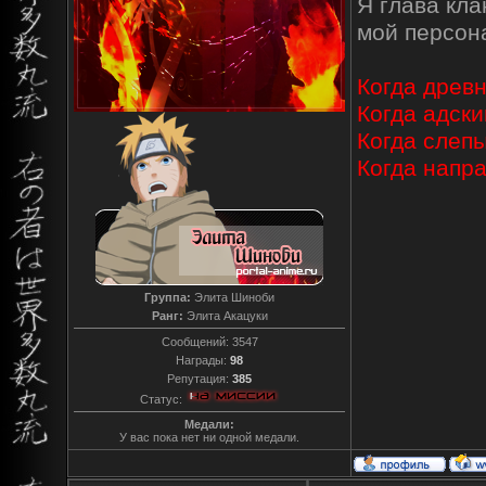
Я глава кл
мой персо
Когда древн
Когда адски
Когда слепы
Когда напр
Группа:
Элита Шиноби
Ранг:
Элита Акацуки
Сообщений:
3547
Награды:
98
Репутация:
385
Статус:
Медали:
У вас пока нет ни одной медали.