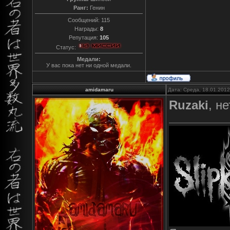
Ранг:
Генин
Сообщений:
115
Награды:
8
Репутация:
105
Статус:
Медали:
У вас пока нет ни одной медали.
amidamaru
Дата: Среда, 18.01.201
Ruzaki
, н