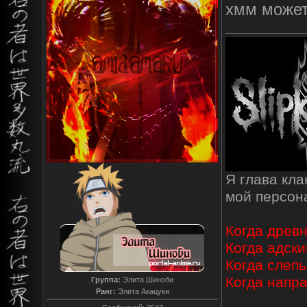
хмм может
Я глава кл
мой персо
Когда древн
Когда адски
Когда слепы
Когда напр
Группа:
Элита Шиноби
Ранг:
Элита Акацуки