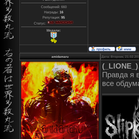
Сообщений:
660
Награды:
16
Репутация:
95
Статус:
Медали:
amidamaru
Дата: Вторник, 21.02.20
(_LIONE_)
Правда я в
все обдум