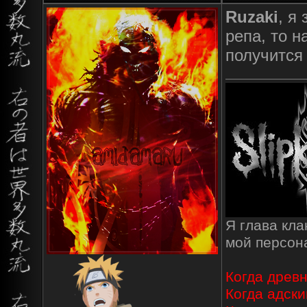
Ruzaki
, я
репа, то н
получится
Я глава кл
мой персо
Когда древн
Когда адски