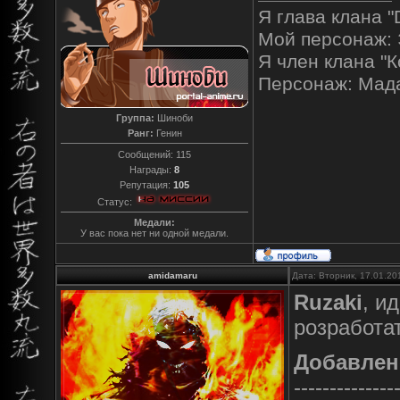
Я глава клана "
Мой персонаж: 
Я член клана "К
Персонаж: Мад
Группа:
Шиноби
Ранг:
Генин
Сообщений:
115
Награды:
8
Репутация:
105
Статус:
Медали:
У вас пока нет ни одной медали.
amidamaru
Дата: Вторник, 17.01.20
Ruzaki
, и
розработат
Добавлен
--------------