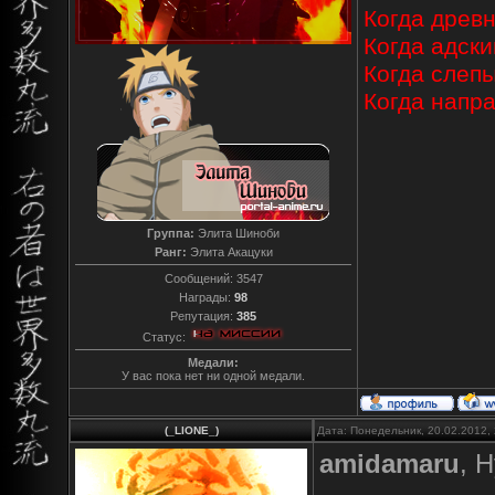
Когда древн
Когда адски
Когда слепы
Когда напр
Группа:
Элита Шиноби
Ранг:
Элита Акацуки
Сообщений:
3547
Награды:
98
Репутация:
385
Статус:
Медали:
У вас пока нет ни одной медали.
(_LIONE_)
Дата: Понедельник, 20.02.2012,
amidamaru
, 