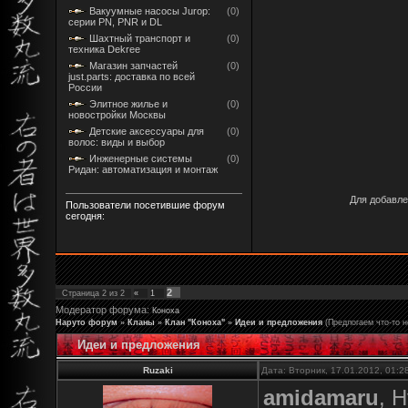
Вакуумные насосы Jurop:
(0)
серии PN, PNR и DL
Шахтный транспорт и
(0)
техника Dekree
Магазин запчастей
(0)
just.parts: доставка по всей
России
Элитное жилье и
(0)
новостройки Москвы
Детские аксессуары для
(0)
волос: виды и выбор
Инженерные системы
(0)
Ридан: автоматизация и монтаж
Для добавле
Пользователи посетившие форум
сегодня:
2
Страница
2
из
2
«
1
Модератор форума:
Коноха
Наруто форум
»
Кланы
»
Клан "Коноха"
»
Идеи и предложения
(Предлогаем что-то н
Идеи и предложения
Ruzaki
Дата: Вторник, 17.01.2012, 01:
amidamaru
, 