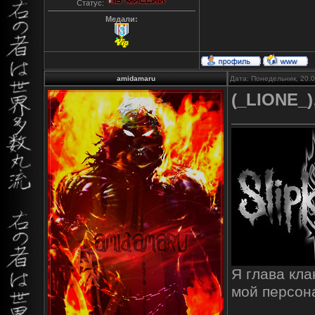
Статус:
Медали:
amidamaru
Дата: Понедельник, 20.
(_LIONE_)
Я глава кл
мой персо