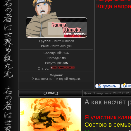
Когда напр
Группа:
Элита Шиноби
Ранг:
Элита Акацуки
Сообщений:
3547
Награды:
98
Репутация:
385
Статус:
Медали:
У вас пока нет ни одной медали.
(_LIONE_)
Дата: Понедельник, 20.02.2012,
А как насчёт 
Я участник клан
Состою в семье