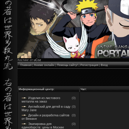
Хостинг от
uCoz
Главная
|
Аниме онлайн
|
Помощь сайту!
|
Регистрация
|
Вход
Информационный центр:
Чат:
Изделия из листового
(0)
металла на заказ
Английский для детей в саду
(0)
Mary Jane
Дизайн и разработка сайтов
(0)
от Bewave
Экипировка для
(0)
единоборств: цены в Москве