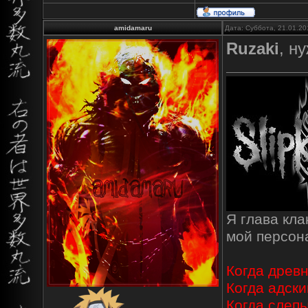
amidamaru
Дата: Суббота, 21.01.20
Ruzaki
, н
Я глава кл
мой персо
Когда древн
Когда адски
Когда слепы