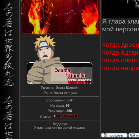
Я глава кл
мой персо
Когда древн
Когда адски
Когда слепы
Когда напр
Группа:
Элита Шиноби
Ранг:
Элита Акацуки
Сообщений:
3547
Награды:
98
Репутация:
385
Статус:
Медали:
У вас пока нет ни одной медали.