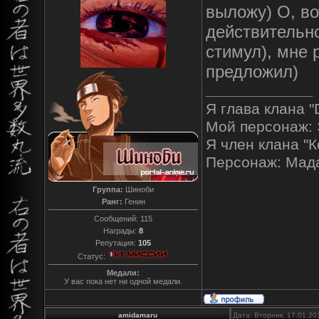
выложу) О, во
действительн
стимул), мне р
предложил)
Я глава клана "
Мой персонаж: 
Я член клана "К
Персонаж: Мад
Группа:
Шиноби
Ранг:
Генин
Сообщений:
115
Награды:
8
Репутация:
105
Статус:
Медали:
У вас пока нет ни одной медали.
amidamaru
Дата: Вторник, 17.01.20