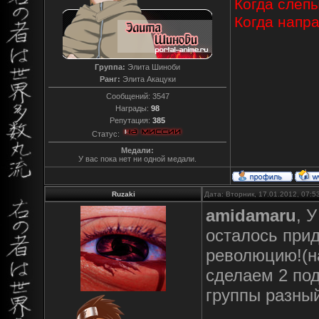
Когда слепы
Когда напр
Группа:
Элита Шиноби
Ранг:
Элита Акацуки
Сообщений:
3547
Награды:
98
Репутация:
385
Статус:
Медали:
У вас пока нет ни одной медали.
Ruzaki
Дата: Вторник, 17.01.2012, 07:
amidamaru
, 
осталось при
революцию!(на
сделаем 2 под
группы разный