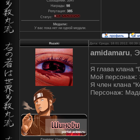
Сообщений:
3547
Награды:
98
Репутация:
385
Статус:
Медали:
У вас пока нет ни одной медали.
Ruzaki
Дата: Среда, 18.01.2012, 00:39
amidamaru
, 
Я глава клана "
Мой персонаж: 
Я член клана "К
Персонаж: Мад
Группа:
Шиноби