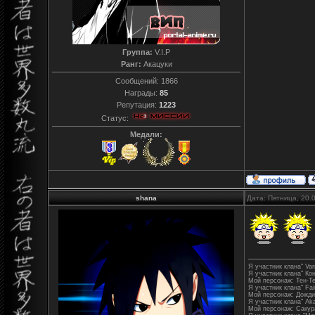
Группа:
V.I.P
Ранг:
Акацуки
Сообщений:
1866
Награды:
85
Репутация:
1223
Статус:
Медали:
shana
Дата: Пятница, 20.
Я участник клана" Varr
Я участник клана" Ко
Мой персонаж: Тен-Т
Я участник клана" Fair
Мой персонаж: Дожди
Я участник клана" Aka
Мой персонаж: Сакур