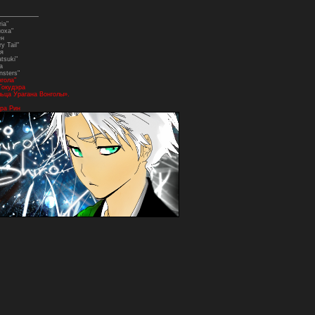
ia"
ноха"
ен
y Tail"
я
tsuki"
а
nsters"
нгола"
Гокудэра
ьца Урагана Вонголы».
ра Рин