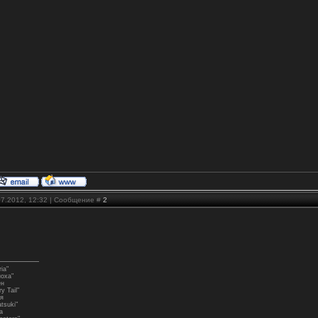
07.2012, 12:32 | Сообщение #
2
ia"
ноха"
ен
y Tail"
я
tsuki"
а