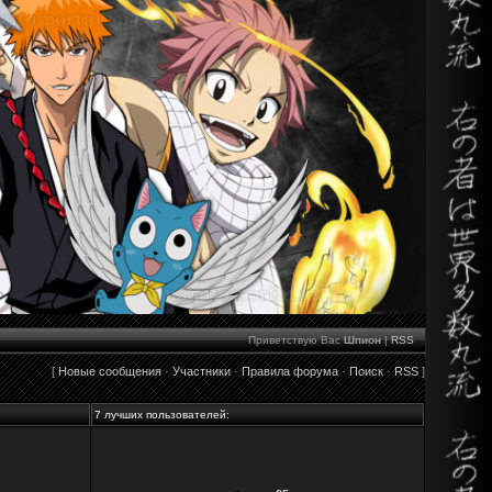
Приветствую Вас
Шпион
|
RSS
[
Новые сообщения
·
Участники
·
Правила форума
·
Поиск
·
RSS
]
7 лучших пользователей: