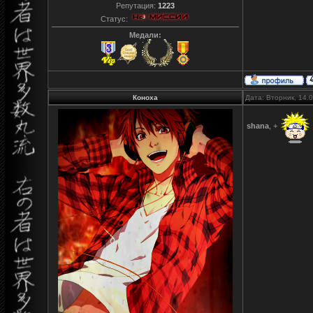
Репутация:
1223
Статус:
Медали:
Коноха
Дата: Вторник, 14.
shana
, +