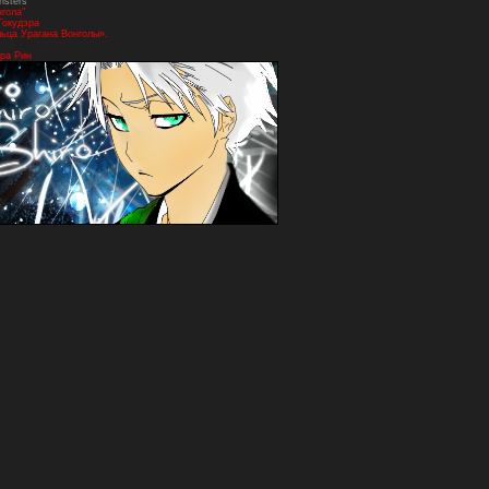
nsters"
нгола"
Гокудэра
ьца Урагана Вонголы».
ра Рин