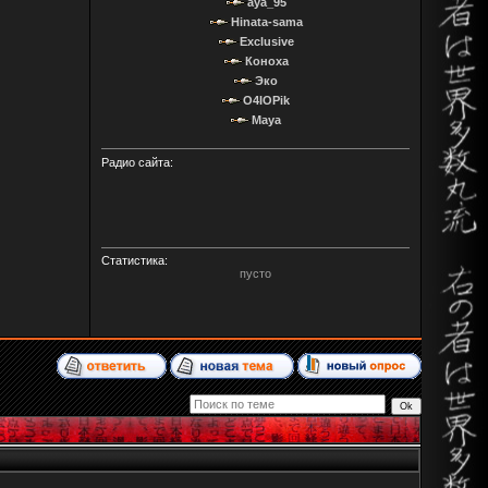
aya_95
Hinata-sama
Exclusive
Коноха
Эко
O4IOPik
Maya
Радио сайта:
Статистика:
пусто