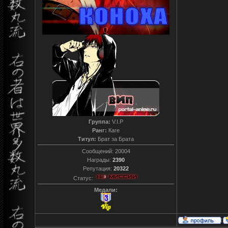
Группа:
V.I.P
Ранг:
Каге
Титул:
Брат за Брата
Сообщений:
20004
Награды:
2390
Репутация:
20322
Статус:
Медали: