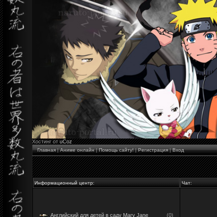
Хостинг от
uCoz
Главная
|
Аниме онлайн
|
Помощь сайту!
|
Регистрация
|
Вход
Информационный центр:
Чат:
Английский для детей в саду Mary Jane
(0)