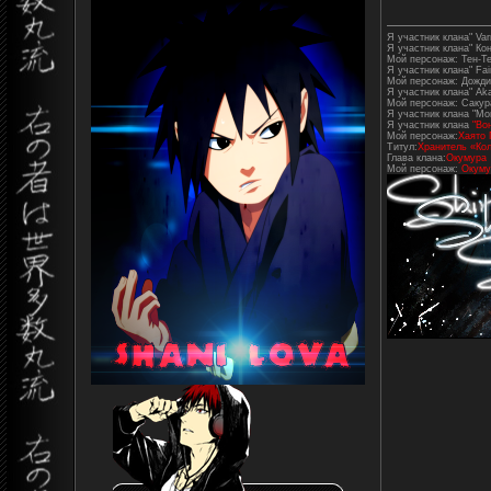
Я участник клана" Varr
Я участник клана" Ко
Мой персонаж: Тен-Т
Я участник клана" Fair
Мой персонаж: Дожди
Я участник клана" Aka
Мой персонаж: Сакур
Я участник клана "Mo
Я участник клана
"Во
Мой персонаж:
Хаято 
Титул:
Хранитель «Кол
Глава клана:
Окумура
Мой персонаж:
Окуму