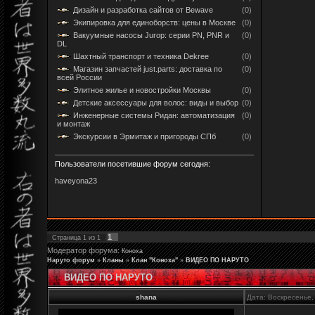
Дизайн и разработка сайтов от Bewave
(0)
Экипировка для единоборств: цены в Москве
(0)
Вакуумные насосы Jurop: серии PN, PNR и
(0)
DL
Шахтный транспорт и техника Dekree
(0)
Магазин запчастей just.parts: доставка по
(0)
всей России
Элитное жилье и новостройки Москвы
(0)
Детские аксессуары для волос: виды и выбор
(0)
Инженерные системы Ридан: автоматизация
(0)
и монтаж
Экскурсии в Эрмитаж и пригороды СПб
(0)
Пользователи посетившие форум сегодня:
haveyona23
1
Страница
1
из
1
Модератор форума:
Коноха
Наруто форум
»
Кланы
»
Клан "Коноха"
»
ВИДЕО ПО НАРУТО
ВИДЕО ПО НАРУТО
shana
Дата: Воскресенье,