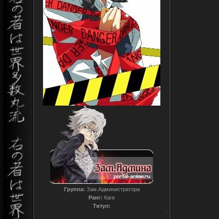
Группа:
Зам.Администратора
Ранг:
Каге
Титул:
T0reador xD