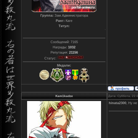
Группа:
Зам.Администратора
Ранг:
Каге
Титул:
T0reador xD
Сообщений:
7165
Награды:
1032
Репутация:
21156
Статус:
Медали:
Kam1kadze
Дата: Суббота, 22.
hinata2300
, Ну не