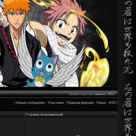
Приветствую Вас
Шпион
|
RSS
[
Новые сообщения
·
Участники
·
Правила форума
·
Поиск
·
RSS
]
7 лучших пользователей: