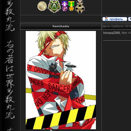
Kam1kadze
Дата: Суббота, 22.
hinata2300
, Нет =\