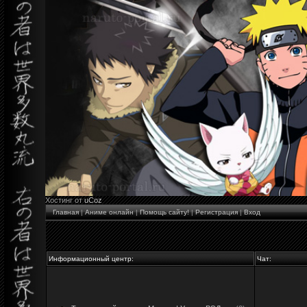
Хостинг от
uCoz
Главная
|
Аниме онлайн
|
Помощь сайту!
|
Регистрация
|
Вход
Информационный центр:
Чат: