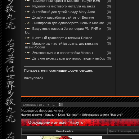
Таможенный юрист в Москве | Услуги ВЭД
(0)
Изделия из листового металла на заказ
(0)
Английский для детей в саду Mary Jane
(0)
Дизайн и разработка сайтов от Bewave
(0)
Экипировка для единоборств: цены в Москве
(0)
Вакуумные насосы Jurop: серии PN, PNR и
(0)
DL
Шахтный транспорт и техника Dekree
(0)
Магазин запчастей just.parts: доставка по
(0)
всей России
Элитное жилье и новостройки Москвы
(0)
Детские аксессуары для волос: виды и выбор
(0)
Пользователи посетившие форум сегодня:
haveyona23
2
Страница
2
из
2
«
1
Модератор форума:
Коноха
Наруто форум
»
Кланы
»
Клан "Коноха"
»
Обсуждение аниме "Наруто"
Обсуждение аниме "Наруто"
Kam1kadze
Дата: Пятница, 21.