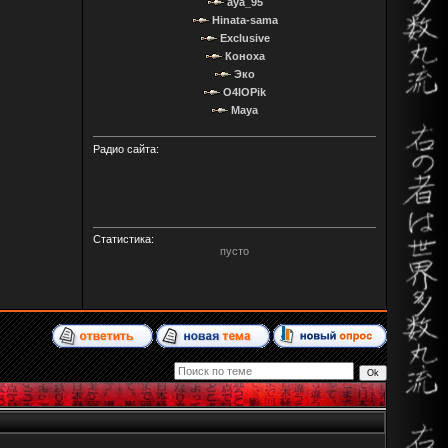
aya_95
Hinata-sama
Exclusive
Коноха
Эко
O4IOPik
Maya
Радио сайта:
Статистика:
пусто