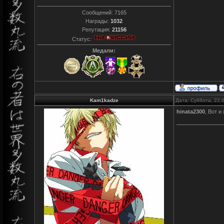
Сообщений:
7165
Награды:
1032
Репутация:
21156
Статус:
Медали:
Kam1kadze
Дата: Суббота, 22.
hinata2300
, Вот и