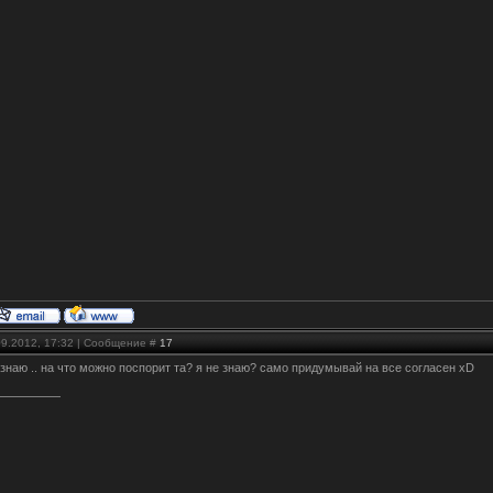
09.2012, 17:32 | Сообщение #
17
 знаю .. на что можно поспорит та? я не знаю? само придумывай на все согласен xD