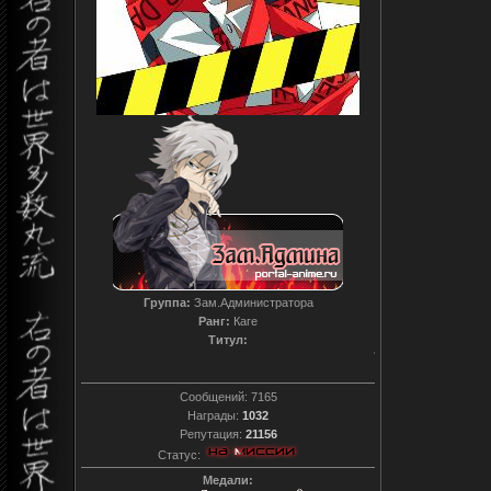
Группа:
Зам.Администратора
Ранг:
Каге
Титул:
T0reador xD
Сообщений:
7165
Награды:
1032
Репутация:
21156
Статус:
Медали: