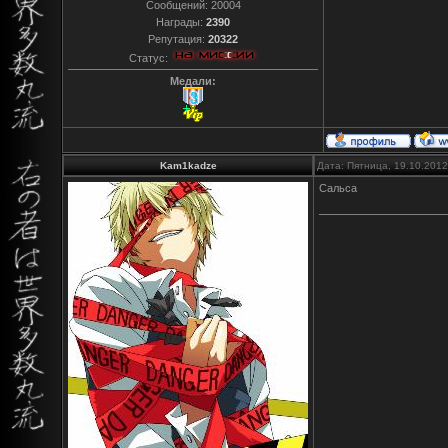
Сообщений:
20004
Награды:
2390
Репутация:
20322
Статус:
Медали:
Kam1kadze
Дата: Пятница, 19.10.201
Сальса