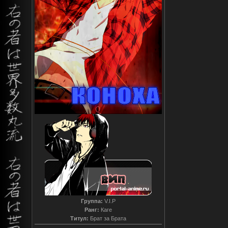
Группа:
V.I.P
Ранг:
Каге
Титул:
Брат за Брата