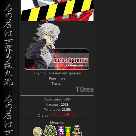
Группа:
Зам.Администратора
Ранг:
Каге
Титул:
T0reador xD
Сообщений:
7165
Награды:
1032
Репутация:
21156
Статус:
Медали: