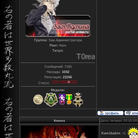
Группа:
Зам.Администратора
Ранг:
Каге
Титул:
T0reador xD
Сообщений:
7165
Награды:
1032
Репутация:
21156
Статус:
Медали:
Коноха
Дата: Четверг, 25.10.20
Kam1kadze
, +1