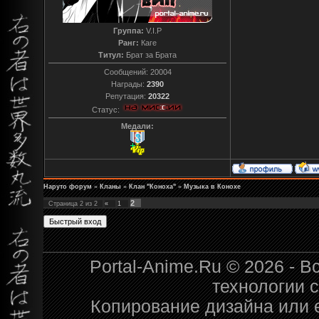
Группа:
V.I.P
Ранг:
Каге
Титул:
Брат за Брата
Сообщений:
20004
Награды:
2390
Репутация:
20322
Статус:
Медали:
Наруто форум
»
Кланы
»
Клан "Коноха"
»
Музыка в Конохе
2
Страница
2
из
2
«
1
Portal-Anime.Ru © 2026 - 
технологии 
Копирование дизайна или е