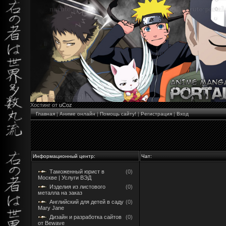
Хостинг от
uCoz
Главная
|
Аниме онлайн
|
Помощь сайту!
|
Регистрация
|
Вход
Информационный центр:
Чат:
Таможенный юрист в
(0)
Москве | Услуги ВЭД
Изделия из листового
(0)
металла на заказ
Английский для детей в саду
(0)
Mary Jane
Дизайн и разработка сайтов
(0)
от Bewave