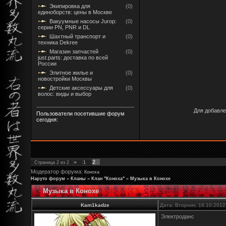
Экипировка для
(0)
единоборств: цены в Москве
Вакуумные насосы Jurop:
(0)
серии PN, PNR и DL
Шахтный транспорт и
(0)
техника Dekree
Магазин запчастей
(0)
just.parts: доставка по всей
России
Элитное жилье и
(0)
новостройки Москвы
Детские аксессуары для
(0)
волос: виды и выбор
Для добавле
Пользователи посетившие форум
сегодня:
2
Страница
2
из
2
«
1
Модератор форума:
Коноха
Наруто форум
»
Кланы
»
Клан "Коноха"
»
Музыка в Конохе
Музыка в Конохе
Kam1kadze
Дата: Вторник, 16.10.2012
Электроданс