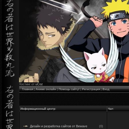
Хостинг от
uCoz
Главная
|
Аниме онлайн
|
Помощь сайту!
|
Регистрация
|
Вход
Информационный центр:
Чат:
Дизайн и разработка сайтов от Bewave
(0)