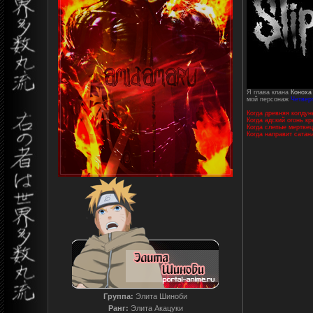
Я глава клана
Коноха
мой персонаж
Четвер
Когда древняя колдун
Когда адский огонь к
Когда слепые мертвец
Когда направит сатан
Группа:
Элита Шиноби
Ранг:
Элита Акацуки