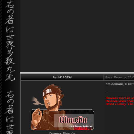
Itachi160894
Дата: Пятница, 20.
amidamaru
, в ти
Взмахом молота не
Распахни свой пла
Назад к Одину, к б
Группа:
Шиноби