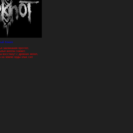
тый Хокаге
ья заклинания прочтет,
рылья ангела сожжет,
ы восстанут с древних могил,
а на землю орды злых сил