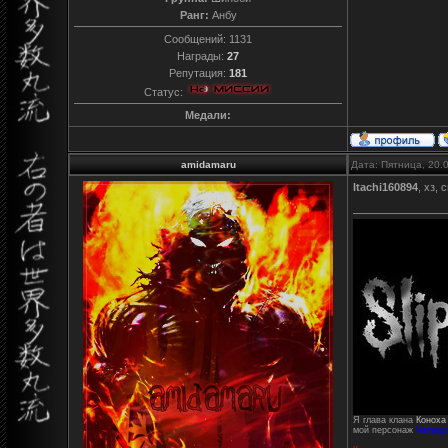
Ранг:
Анбу
Сообщений:
1131
Награды:
27
Репутация:
181
Статус:
Медали:
amidamaru
Дата: Пятница, 20.
Itachi160894
, хз,
Я глава клана
Коноха
мой персонаж
Четвер