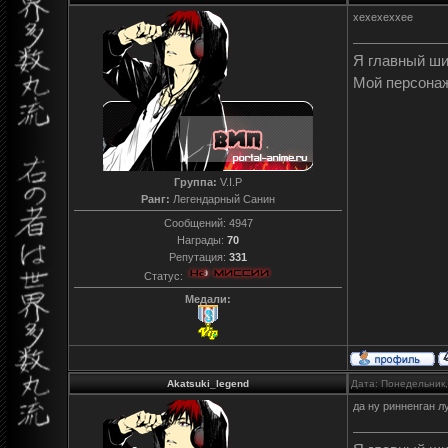
хехехеххее
Я главный ш
Мой персона
Группа:
V.I.P
Ранг:
Легендарный Санин
Сообщений:
4947
Награды:
70
Репутация:
331
Статус:
Медали:
Akatsuki_legend
Дата: Понедельник,
да ну ринненган 