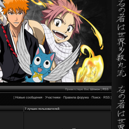
Приветствую Вас
Шпион
|
RSS
[
Новые сообщения
·
Участники
·
Правила форума
·
Поиск
·
RSS
]
7 лучших пользователей: