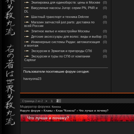
Экипировка для единоборств: цены в Москве
(0)
Вакуумные насосы Jurop: серии PN, PNR и
(0)
DL
Шахтный транспорт и техника Dekree
(0)
Магазин запчастей just.parts: доставка по
(0)
всей России
Элитное жилье и новостройки Москвы
(0)
Детские аксессуары для волос: виды и выбор
(0)
Инженерные системы Ридан: автоматизация
(0)
и монтаж
Экскурсии в Эрмитаж и пригороды СПб
(0)
Экскурсии и туры по СПб от компании
(0)
Captour
Пользователи посетившие форум сегодня:
haveyona23
2
Страница
2
из
2
«
1
Модератор форума:
Коноха
Наруто форум
»
Кланы
»
Клан "Коноха"
»
Что лучше и почему?
Что лучше и почему?