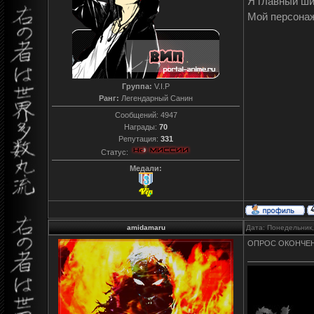
Я главный ш
Мой персона
Группа:
V.I.P
Ранг:
Легендарный Санин
Сообщений:
4947
Награды:
70
Репутация:
331
Статус:
Медали:
amidamaru
Дата: Понедельник,
ОПРОС ОКОНЧЕН,