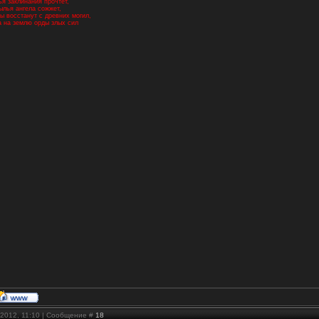
ья заклинания прочтет,
рылья ангела сожжет,
ы восстанут с древних могил,
а на землю орды злых сил
.2012, 11:10 | Сообщение #
18