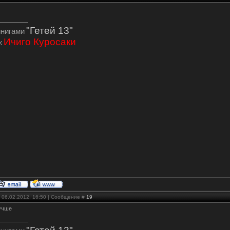
"Гетей 13"
инигами
Ичиго Куросаки
ж
 06.02.2012, 16:50 | Сообщение #
19
лучше