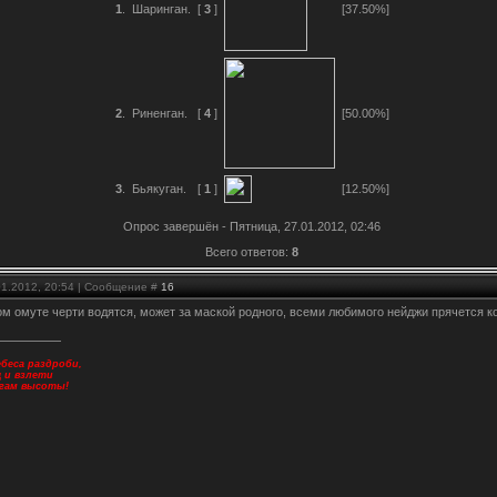
1
.
Шаринган.
[
3
]
[37.50%]
2
.
Риненган.
[
4
]
[50.00%]
3
.
Бьякуган.
[
1
]
[12.50%]
Опрос завершён - Пятница, 27.01.2012, 02:46
Всего ответов:
8
01.2012, 20:54 | Сообщение #
16
хом омуте черти водятся, может за маской родного, всеми любимого нейджи прячется 
беса раздроби,
щ и взлети
огам высоты!