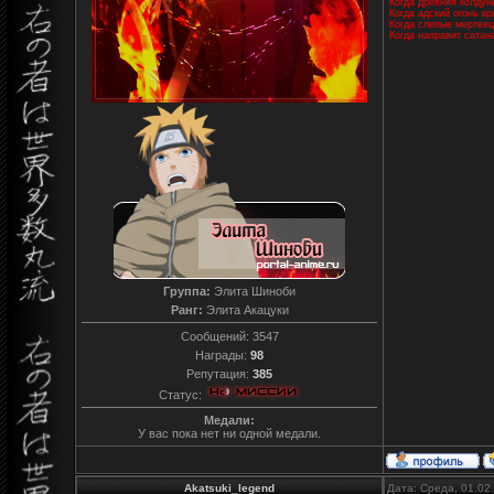
Когда древняя колдун
Когда адский огонь к
Когда слепые мертвец
Когда направит сатан
Группа:
Элита Шиноби
Ранг:
Элита Акацуки
Сообщений:
3547
Награды:
98
Репутация:
385
Статус:
Медали:
У вас пока нет ни одной медали.
Akatsuki_legend
Дата: Среда, 01.02