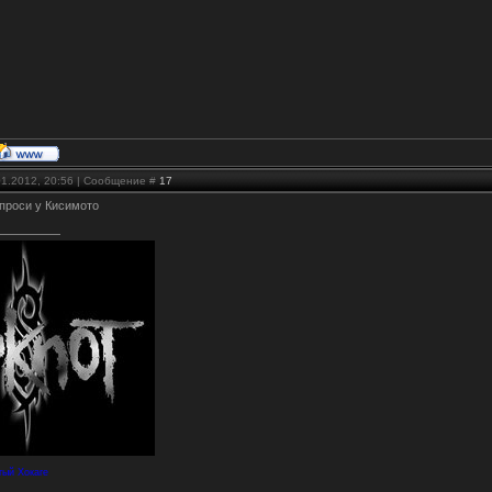
01.2012, 20:56 | Сообщение #
17
 спроси у Кисимото
тый Хокаге