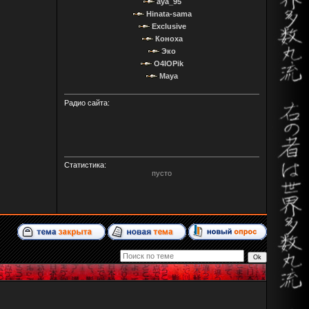
aya_95
Hinata-sama
Exclusive
Коноха
Эко
O4IOPik
Maya
Радио сайта:
Статистика:
пусто