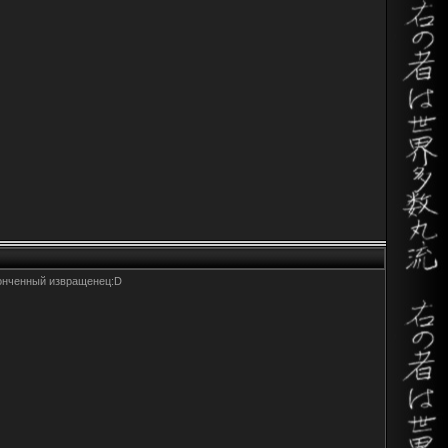
конченный извращенец:D